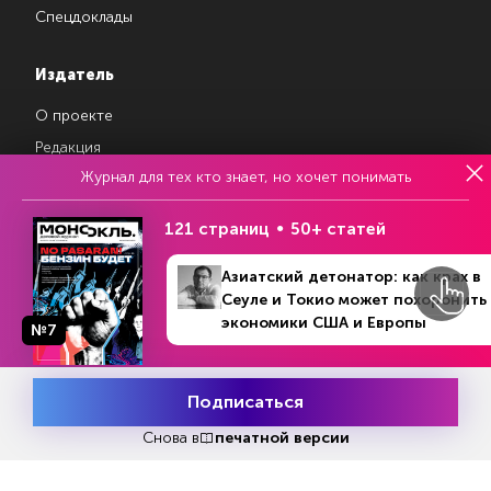
Спецдоклады
Издатель
О проекте
Редакция
Журнал для тех кто знает, но хочет понимать
Авторы
Контакты
121 страниц
50+ статей
Азиатский детонатор: как крах в
Магазин подписок
Сеуле и Токио может похоронить
экономики США и Европы
№7
Рекламодателям
Посодействуй Monocle.ru
Подписаться
Месяц подписки
Попробовать
бесплатно
Снова в
печатной версии
Свидетельство о регистрации средства массовой информации Эл
№ ФС77-87108 от 26 марта 2024 г. Выдано Федеральной службой
по надзору в сфере массовых коммуникаций, связи и охраны