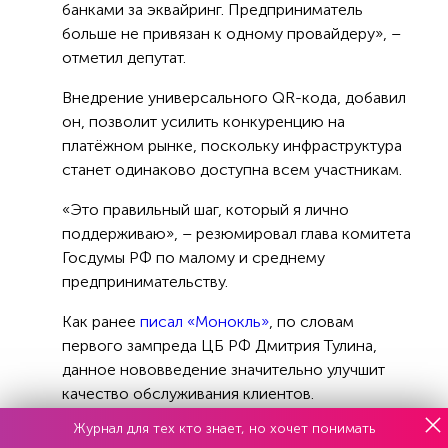
банками за эквайринг. Предприниматель
больше не привязан к одному провайдеру», –
отметил депутат.
Внедрение универсального QR-кода, добавил
он, позволит усилить конкуренцию на
платёжном рынке, поскольку инфраструктура
станет одинаково доступна всем участникам.
«Это правильный шаг, который я лично
поддерживаю», – резюмировал глава комитета
Госдумы РФ по малому и среднему
предпринимательству.
Как ранее
писал «Монокль»
, по словам
первого зампреда ЦБ РФ Дмитрия Тулина,
данное нововведение значительно улучшит
качество обслуживания клиентов.
Журнал для тех кто знает, но хочет понимать
В Центробанке при этом подчеркнули, что