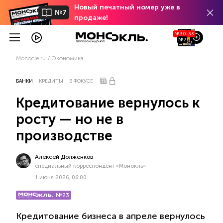
Новый печатный номер уже в
№7
продаже!
№30-33
№7
Monocle.ru
Экономика
БАНКИ
КРЕДИТЫ
В ФОКУСЕ
Кредитование вернулось к
росту — но не в
производстве
Алексей Долженков
специальный корреспондент «Монокль»
1 июня 2026, 06:00
№23
Кредитование бизнеса в апреле вернулось