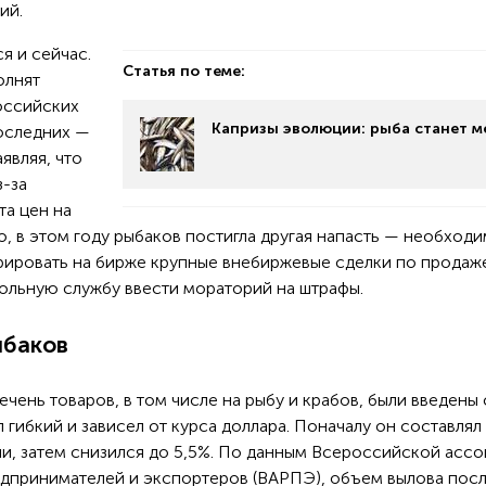
ий.
я и сейчас.
Статья по теме:
олнят
оссийских
Капризы эволюции: рыба станет м
оследних —
являя, что
-за
та цен на
о, в этом году рыбаков постигла другая напасть — необход
рировать на бирже крупные внебиржевые сделки по продаж
ольную службу ввести мораторий на штрафы.
ыбаков
ень товаров, в том числе на рыбу и крабов, были введены 
 гибкий и зависел от курса доллара. Поначалу он составлял
, затем снизился до 5,5%. По данным Всероссийской асс
дпринимателей и экспортеров (ВАРПЭ), объем вылова пос