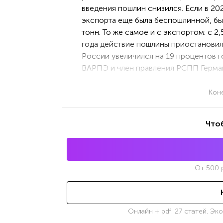
введения пошлин снизился. Если в 202
экспорта еще была беспошлинной, был 
тонн. То же самое и с экспортом: с 2,
года действие пошлины приостановил
России увеличился на 19 процентов го
ВАРПЭ и член правления РСПП Герман
Кон
Что
От
500
р
Онлайн + pdf. 27 статей. Эк