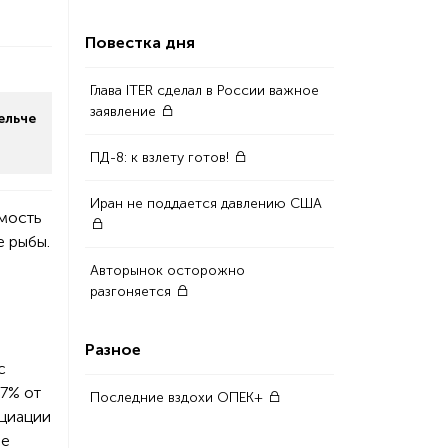
Повестка дня
Глава ITER сделал в России важное
заявление
ельче
ПД-8: к взлету готов!
Иран не поддается давлению США
имость
е рыбы.
Авторынок осторожно
разгоняется
Разное
с
 7% от
Последние вздохи ОПЕК+
оциации
ле