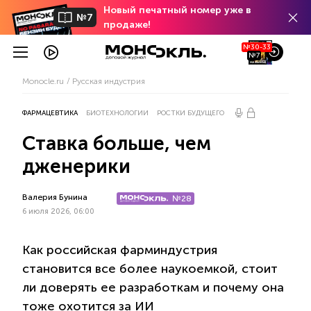
Новый печатный номер уже в
№7
продаже!
№30-33
№7
Monocle.ru
Русская индустрия
ФАРМАЦЕВТИКА
БИОТЕХНОЛОГИИ
РОСТКИ БУДУЩЕГО
Ставка больше, чем
дженерики
Валерия Бунина
№28
6 июля 2026, 06:00
Как российская фарминдустрия
становится все более наукоемкой, стоит
ли доверять ее разработкам и почему она
тоже охотится за ИИ