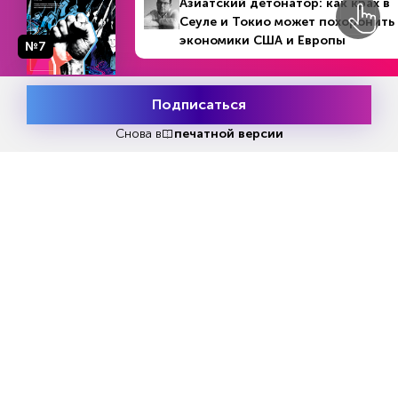
Азиатский детонатор: как крах в
Истории с участием издательств «Альпина
Сеуле и Токио может похоронить
Паблишер», «Аст», «Крылья», «Комикс
экономики США и Европы
№7
Паблишер». Так здесь пройдет паблик-ток с
Ольгой Лишиной по роману М. Ю. Лермонтова
«Герой нашего времени», а основатель первой
Подписаться
Месяц подписки
Попробовать
русской чайной Андрей Колбасинов
бесплатно
Снова в
печатной версии
презентует книгу «Русская чайная традиция». А
издательство «Крылья» подготовили
мультимедийную презентацию книги «Свет
севера» автора и иллюстратора Светланы
Сивириной. От издательства «Комикс
Паблишер» пройдет презентацию серии
комиксов Павла Шикина «Дух Тайги», на
которой Павел расскажет, как родилась идея и
почему комикс нарисован в стиле манги.
А еще здесь на протяжении дня будет работать
книжная ярмарка, поэтому каждый желающий
сможет уйти с литературными новинками.