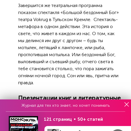
Завершится же театральная программа
показом спектакля «Большой бездомный Бог»
театра Vokrug в Тульском Кремле. Спектакль-
метафора в одном действии. Эта история о
свете, что живет в каждом из нас. О том, как
мы делимся им друг с другом – будь ты
мотылек, летящий к лампочке, или рыба,
проглотившая мотылька. Или бездомный Бог,
выловивший и съевший рыбу, отчего света в
тебе становится столько, что пора зажигать
огнями ночной город. Сон или явь, притча или
правда.
Презентации книг и литературные
Журнал для тех кто знает, но хочет понимать
чтения
121 страниц
50+ статей
Поклонников литературы ждет большая
книжная программа в Центре Семейной