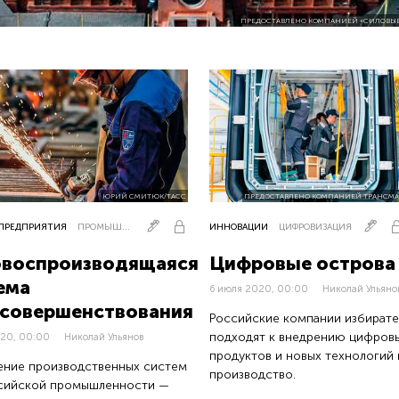
ПРЕДОСТАВЛЕНО КОМПАНИЕЙ «СИЛОВЫ
ЮРИЙ СМИТЮК/ТАСС
ПРЕДОСТАВЛЕНО КОМПАНИЕЙ ТРАНСМ
 ПРЕДПРИЯТИЯ
ПРОМЫШЛЕННОСТЬ
ИННОВАЦИИ
ЦИФРОВИЗАЦИЯ
воспроизводящаяся
Цифровые острова
ема
6 июля 2020, 00:00
Николай Ульяно
совершенствования
Российские компании избирате
подходят к внедрению цифров
020, 00:00
Николай Ульянов
продуктов и новых технологий 
ние производственных систем
производство.
ссийской промышленности —