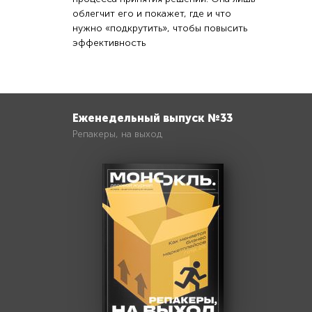
облегчит его и покажет, где и что
нужно «подкрутить», чтобы повысить
эффективность
Еженедельный выпуск №33
Репакеры, на выход