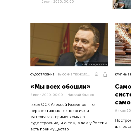
6 июля 2020, 00:00
ОЛЕГ СЕРДЕЧНИКОВ
СУДОСТРОЕНИЕ
ВЫСОКИЕ ТЕХНОЛОГИИ
КРУПНЫЕ
«Мы всех обошли»
Само
сист
6 июля 2020, 00:00
Николай Ульянов
само
Глава ОСК Алексей Рахманов — о
перспективных технологиях и
6 июля 2
материалах, применяемых в
Построе
судостроении, и о том, в чем у России
для ро
есть преимущество