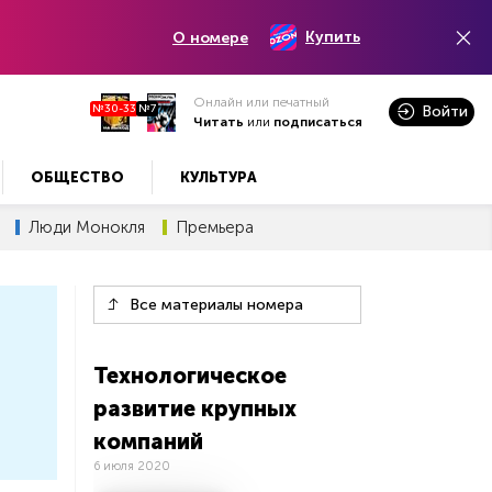
Купить
О номере
Онлайн или печатный
№30-33
№7
Войти
Читать
или
подписаться
ОБЩЕСТВО
КУЛЬТУРА
Люди Монокля
Премьера
Все материалы номера
Технологическое
развитие крупных
компаний
6 июля 2020