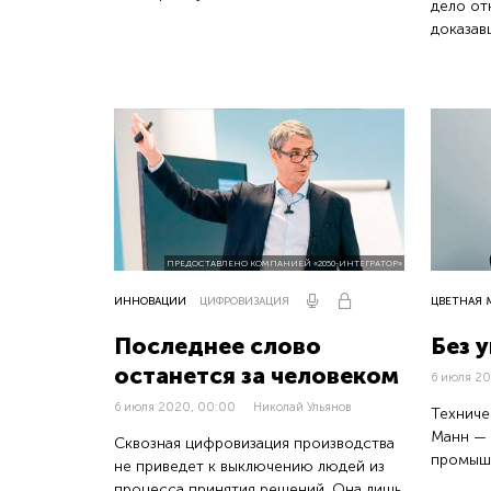
дело от
доказа
ПРЕДОСТАВЛЕНО КОМПАНИЕЙ «2050-ИНТЕГРАТОР»
ИННОВАЦИИ
ЦИФРОВИЗАЦИЯ
ЦВЕТНАЯ 
Последнее слово
Без 
останется за человеком
6 июля 2
6 июля 2020, 00:00
Николай Ульянов
Техниче
Манн —
Сквозная цифровизация производства
промыш
не приведет к выключению людей из
процесса принятия решений. Она лишь