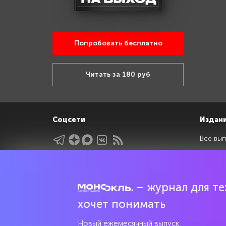
Попробовать бесплатно
Читать за 180 руб
Соцсети
Издан
Все вып
Архив 
Указатели
Рейтин
Подрубрики
Спецдо
– журнал для тех
Темы
хочет понимать
Интервью
Новый ежемесячный выпуск.
Мнения