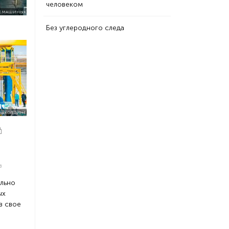
человеком
Е МАШИНЫ»
Без углеродного следа
АШХОЛДИНГ
в
льно
ых
в свое