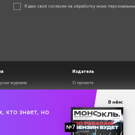
Я даю своё
согласие на обработку моих персональны
ия
Издатель
уски журнала
О проекте
изданий
Редакция
ги
Авторы
В нём:
клады
Контакты
, кто знает, но
№7