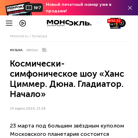
Новый печатный номер уже в
№7
продаже!
№30-33
№7
Monocle.ru
Культура
МУЗЫКА
АФИША
Космически-
симфоническое шоу «Ханс
Циммер. Дюна. Гладиатор.
Начало»
19 марта 2024, 13:28
23 марта под большим звёздным куполом
Московского планетария состоится