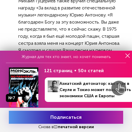
Михаил Гуцериев также вручил специальную
награду «За вклад в развитие отечественной
музыки» легендарному Юрию Антонову. «Я
благодарен Богу за эту возможность. Вы даже
не представляете, что я сейчас скажу. В 1975
году, когда я был ещё молодой пацан, старшая
сестра взяла меня на концерт Юрия Антонова.
Я смотрел и слушал Ваши песни на первом
Журнал для тех кто знает, но хочет понимать
ряду и был тогда потрясён, потому что это был
первый концерт, на котором я оказался. И вот
121 страниц
50+ статей
сейчас, спустя столько лет, я стою в Москве, в
этом зале, на этой сцене и вручаю Вам
Азиатский детонатор: как крах в
награду!» — поделился эмоциями
Сеуле и Токио может похоронить
Михаил Гуцериев.
экономики США и Европы
№7
Подписаться
Месяц подписки
Реклама
Попробовать
бесплатно
Снова в
печатной версии