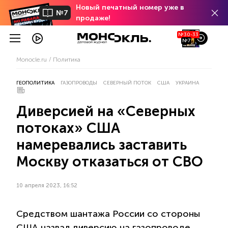
Новый печатный номер уже в
№7
продаже!
№30-33
№7
Monocle.ru
Политика
ГЕОПОЛИТИКА
ГАЗОПРОВОДЫ
СЕВЕРНЫЙ ПОТОК
США
УКРАИНА
Диверсией на «Северных
потоках» США
намеревались заставить
Москву отказаться от СВО
10 апреля 2023, 16:52
Средством шантажа России со стороны
США назвал диверсию на газопроводе