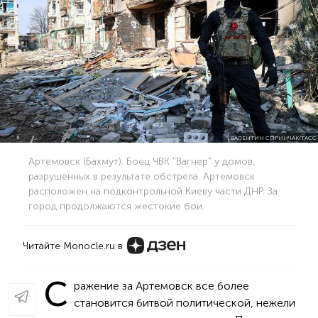
ВАЛЕНТИН СПРИНЧАК/ТАСС
Артемовск (Бахмут). Боец ЧВК "Вагнер" у домов,
разрушенных в результате обстрела. Артемовск
расположен на подконтрольной Киеву части ДНР. За
город продолжаются жестокие бои.
Читайте Monocle.ru в
С
ражение за Артемовск все более
становится битвой политической, нежели