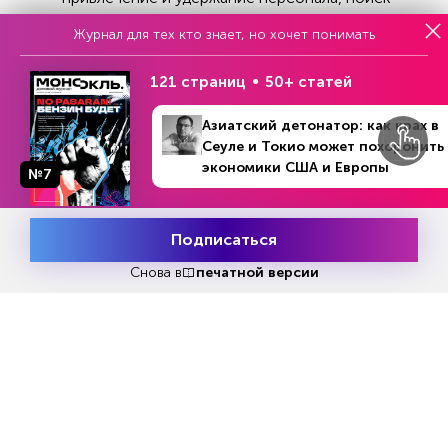
новых рынков сбыта и запуск новых
Журнал для тех кто знает, но хочет понимать
инвестиционных проектов.
121 страниц
50+ статей
«Это значимое изменение по сравнению с
Азиатский детонатор: как крах в
декабрем 2022 года, когда в приоритетах были
Сеуле и Токио может похоронить
сокращение затрат и адаптация цепочек
экономики США и Европы
№7
поставок. Судя по настроениям руководителей
компаний, можно говорить о восстановлении
оптимизма в российском бизнесе после
Подписаться
Месяц подписки
череды санкций», — отмечают авторы
Попробовать
бесплатно
Снова в
печатной версии
исследования.
Главными вызовами для лидеров
отечественного бизнеса остаются
внешнеторговые запреты, геополитическая
напряженность и перебои в цепочках
поставок. Меньше всего обеспокоенности
вызывают снижение покупательной