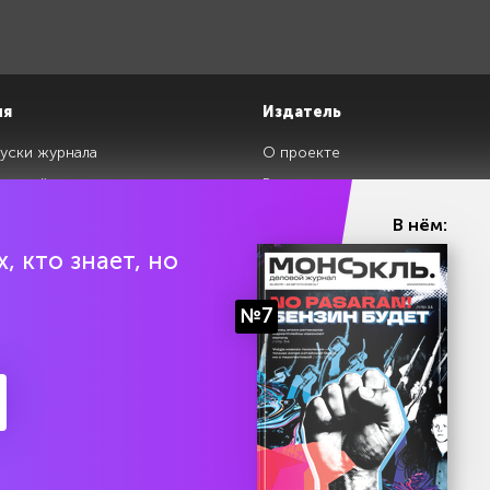
ия
Издатель
уски журнала
О проекте
изданий
Редакция
ги
Авторы
В нём:
клады
Контакты
, кто знает, но
№7
ии Эл № ФС77-87108 от 26 марта 2024 г. Выдано Федеральной службой по над
Политика конфиденциальности
Условия использования 