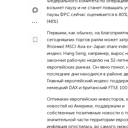
Федерального комитета по операциям
возьмет паузу и не станет повышать 
паузы ФРС сейчас оценивается в 80%, 
(48%).
Первыми, как обычно, на благоприятны
сегодняшних торгов ралли может зат
Японии) MSCI Asia ex-Japan share inde
индекс Hang Seng, например, вырос н
закончил рабочую неделю на 32-летне
европейских рынках. Он явно помог,
последние дни находился в районе дв
Главный европейский индекс поддерж
немецкий DAX и британский FTSE 100 
Оптимизм европейских инвесторов, 
новостей из Америки, поддержали и
собственные позитивные новости о то
значительной части территории евро
инфляция опустилась до самого низк