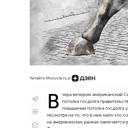
Читайте Monocle.ru в
В
чера вечером американский Се
потолка госдолга правительст
повышении потолка госдолга у
несмотря на то, что в нем мало кто 
на американских рынках намечается р