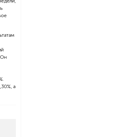
недели,
ть
вое
ьтатам
ий
 Он
%.
,30%, а