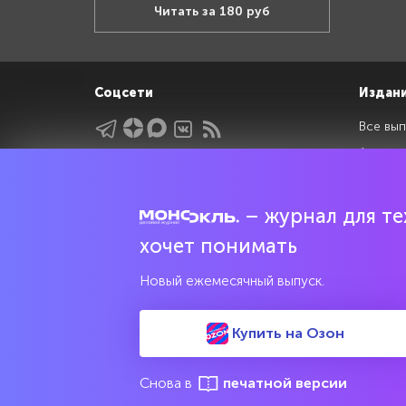
Читать за 180 руб
Соцсети
Издан
Все вып
Архив 
Указатели
Рейтин
Подрубрики
Спецдо
– журнал для тех
Темы
хочет понимать
Интервью
Мнения
Новый ежемесячный выпуск.
Купить на Озон
Свидетельство о регистрации средства массовой информац
культурного наследия
Снова в
печатной версии
© 2017—2026 АНО «Творческий коллектив Эксперт»