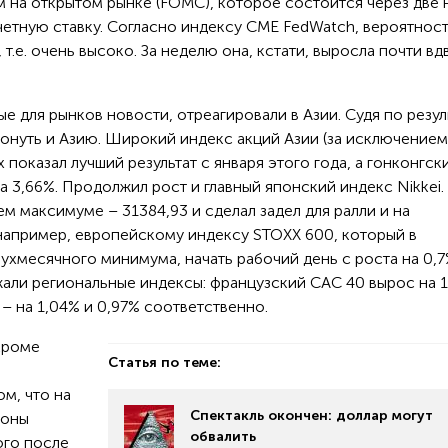
 на открытом рынке (FOMC), которое состоится через две 
учетную ставку. Согласно индексу CME FedWatch, вероятнос
т.е. очень высоко. За неделю она, кстати, выросла почти вд
е для рынков новости, отреагировали в Азии. Судя по резул
ронуть и Азию. Широкий индекс акций Азии (за исключением
x показал лучший результат с января этого года, а гонконгск
а 3,66%. Продолжил рост и главный японский индекс Nikkei.
м максимуме – 31384,93 и сделал задел для ралли и на
 например, европейскому индексу STOXX 600, который в
ухмесячного минимума, начать рабочий день с роста на 0,7
али региональные индексы: французский CAC 40 вырос на 1
– на 1,04% и 0,97% соответственно.
кроме
Статья по теме:
м, что на
Спектакль окончен: доллар могут
зоны
обвалить
ого после