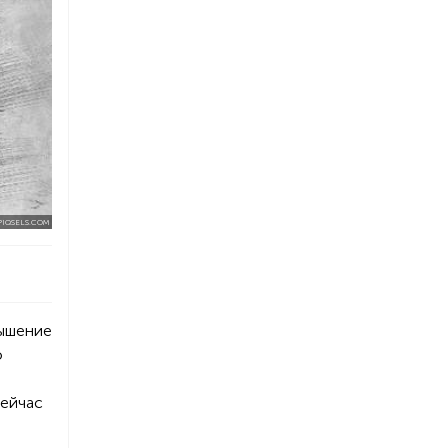
PIQSELS.COM
вышение
о
Сейчас