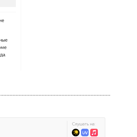
не
вные
оме
да.
Cлушать на: