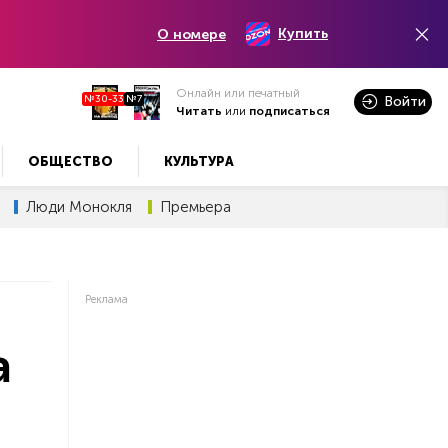
Купить
О номере
Онлайн или печатный
№30-33
№7
Войти
Читать
или
подписаться
ОБЩЕСТВО
КУЛЬТУРА
Люди Монокля
Премьера
Реклама
а