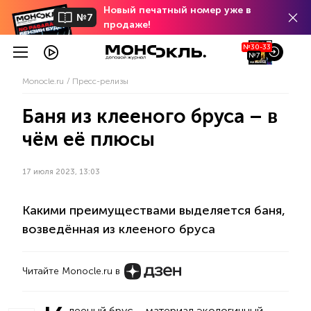
Новый печатный номер уже в
№7
продаже!
№30-33
№7
Monocle.ru
Пресс-релизы
Баня из клееного бруса – в
чём её плюсы
17 июля 2023, 13:03
Какими преимуществами выделяется баня,
возведённая из клееного бруса
Читайте Monocle.ru в
лееный брус – материал экологичный,