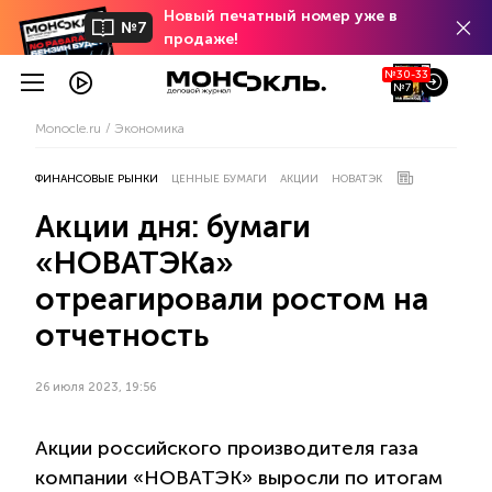
Новый печатный номер уже в
№7
продаже!
№30-33
№7
Monocle.ru
Экономика
ФИНАНСОВЫЕ РЫНКИ
ЦЕННЫЕ БУМАГИ
АКЦИИ
НОВАТЭК
Акции дня: бумаги
«НОВАТЭКа»
отреагировали ростом на
отчетность
26 июля 2023, 19:56
Акции российского производителя газа
компании «НОВАТЭК» выросли по итогам