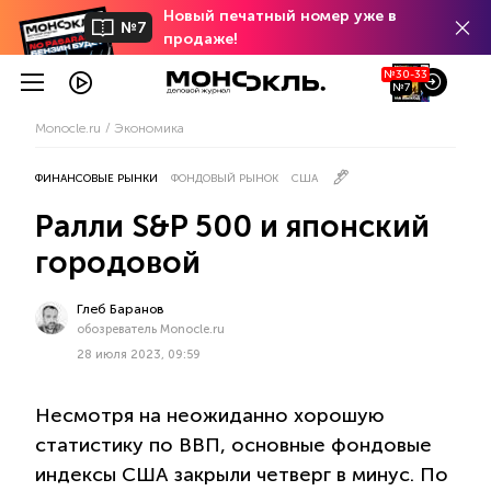
Новый печатный номер уже в
№7
продаже!
№30-33
№7
Monocle.ru
Экономика
ФИНАНСОВЫЕ РЫНКИ
ФОНДОВЫЙ РЫНОК
США
Ралли S&P 500 и японский
городовой
Глеб Баранов
обозреватель Monocle.ru
28 июля 2023, 09:59
Несмотря на неожиданно хорошую
статистику по ВВП, основные фондовые
индексы США закрыли четверг в минус. По