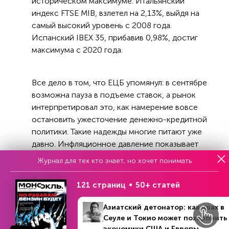
историческом максимуме. Итальянский
индекс FTSE MIB, взлетел на 2,13%, выйдя на
самый высокий уровень с 2008 года.
Испанский IBEX 35, прибавив 0,98%, достиг
максимума с 2020 года.
Все дело в том, что ЕЦБ упомянул: в сентябре
возможна пауза в подъеме ставок, а рынок
интерпретировал это, как намерение вовсе
остановить ужесточение денежно-кредитной
политики. Такие надежды многие питают уже
давно. Инфляционное давление показывает
признаки ослабления, а опасения по поводу
Журнал для тех кто знает, но хочет понимать
рецессии в еврозоне все усиливаются – на это
трудно совсем не реагировать. И вчера
121 страниц
50+ статей
президент ЕЦБ Кристин Лагард сообщила, что
в сентябре все варианты будут на столе. Ближе
Азиатский детонатор: как крах в
же к концу пресс-конференции ее ответы на
Сеуле и Токио может похоронить
экономики США и Европы