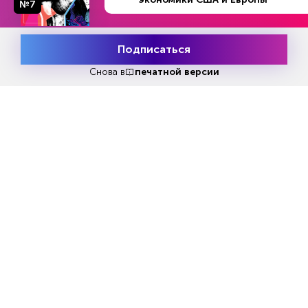
вопросы показались рынку настолько
№7
«голубиными», что евро рухнул с $1,1149 до
$1,0967.
Подписаться
Месяц подписки
«Есть возможность подъема ставки, – сказала
Попробовать
бесплатно
Снова в
печатной версии
она. – Есть возможность паузы.» На фоне
прочих заявлений многим аналитикам этого
показалось вполне достаточно.
«Наш главный вывод из сегодняшней пресс-
конференции заключался в укреплении уже
существовавшего у нас мнения о том, что это
пик ставок», – заявил, например, Reuters Райан
Джаджасапутра из Investec.
К тому же два источника Reuters,
непосредственно знакомые с дискуссией в
Совете управляющих, тоже рассказали об
изменении настроений. Число чиновников,
обеспокоенных ослаблением экономики,