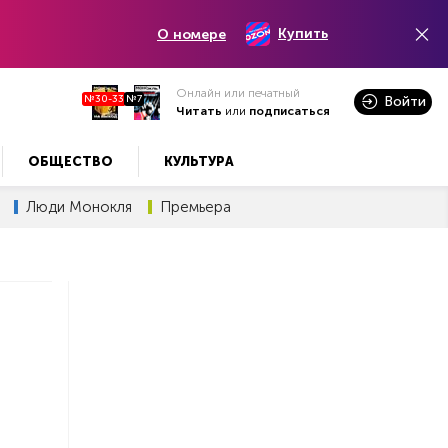
Купить
О номере
Онлайн или печатный
№30-33
№7
Войти
Читать
или
подписаться
ОБЩЕСТВО
КУЛЬТУРА
Люди Монокля
Премьера