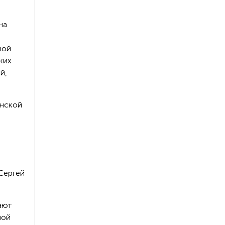
на
ной
ких
й,
инской
 Сергей
ают
ной