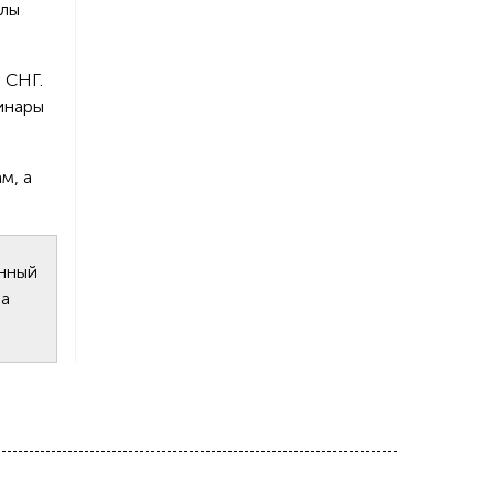
олы
 СНГ.
инары
м, а
анный
на