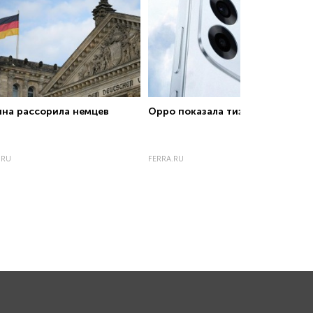
ина рассорила немцев
Oppo показала тизер A7 Pro Max
.RU
FERRA.RU