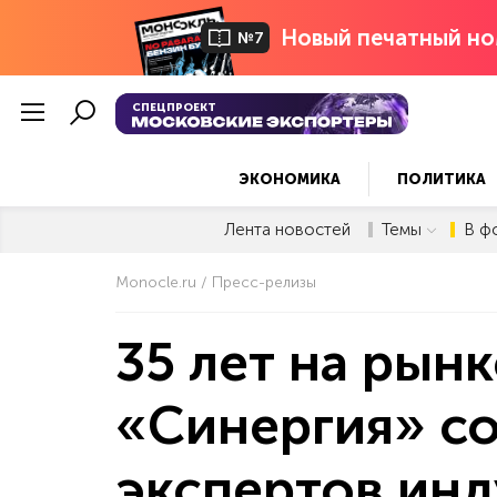
Новый печатный но
№7
СПЕЦПРОЕКТ
ЭКОНОМИКА
ПОЛИТИКА
Лента новостей
Темы
В ф
Monocle.ru
Пресс-релизы
35 лет на рын
«Синергия» со
экспертов инд