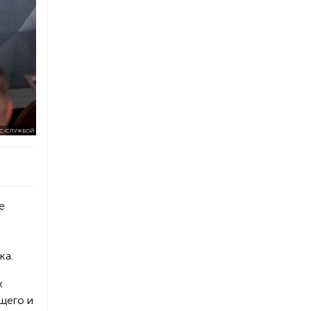
С-СЛУЖБОЙ
е
ка.
х
щего и