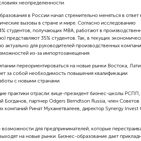
условиях неопределенности.
бразования в России начал стремительно меняться в ответ 
ческие вызовы в стране и мире. Согласно исследованию
24% студентов, получающих MBA, работают в производствен
ю) представляют 35% студентов. Так, в текущих экономичес
о актуально для руководителей производственных компани
озможностей из-за импортозамещения.
мпании переориентироваться на новые рынки Востока, Лат
чет за собой необходимость повышения квалификации
аботы с новыми странами.
ие практики отрасли: вице-президент бизнес-школы РСПП,
 Богданов, партнер Odgers Berndtson Russia, член Советов
х компаний Ринат Мухаметвалеев, директор Synergy Invest
е возможности для предпринимателей, которые перестраив
выходят на новые рынки. Бизнес-образование дает приклад