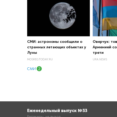
СМИ: астрономы сообщили о
Оверчук: то
странных летающих объектах у
Арменией со
Луны
трети
MOSREGTODAY.RU
URA.NEWS
Еженедельный выпуск №33
Репакеры, на выход