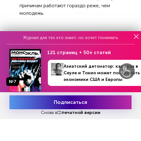
причинам работают гораздо реже, чем
молодежь.
«Новые условия создают сцену для более
Журнал для тех кто знает, но хочет понимать
сильных скачков цен, чем мы видели перед
пандемией,- заявила в своем выступлении в
121 страниц
50+ статей
Джексон Хоуле президент ЕЦБ Кристин
Лагард.- Необходимость в росте инвестиций и
Азиатский детонатор: как крах в
усилении ограничений предложения усилит
Сеуле и Токио может похоронить
давление цен на рынках, например, сырья и, в
экономики США и Европы
№7
первую очередь, металлов и минералов, без
которых невозможен «зеленый» переход
(переход от ископаемых видов топлива к
Подписаться
Месяц подписки
Попробовать
возобновляемым источникам энергии)».
бесплатно
Снова в
печатной версии
Все эти проблемы резко затруднят работу
ФРС, ЕЦБ и главным банкам других стран,
одной из основных задач которых является