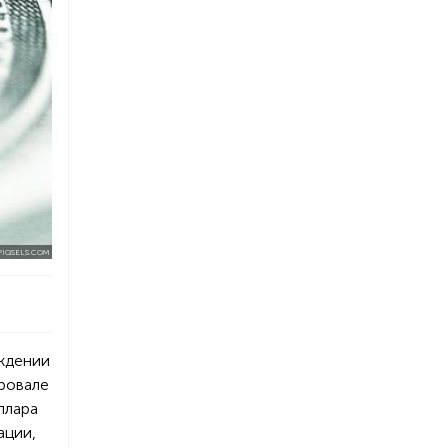
PIQSELS.COM
ждении
ровале
ллара
ации,