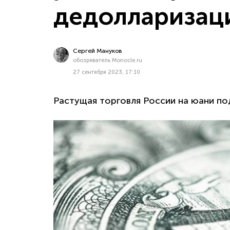
дедоллариза
Сергей Мануков
обозреватель Monocle.ru
27 сентября 2023, 17:10
Растущая торговля России на юани п