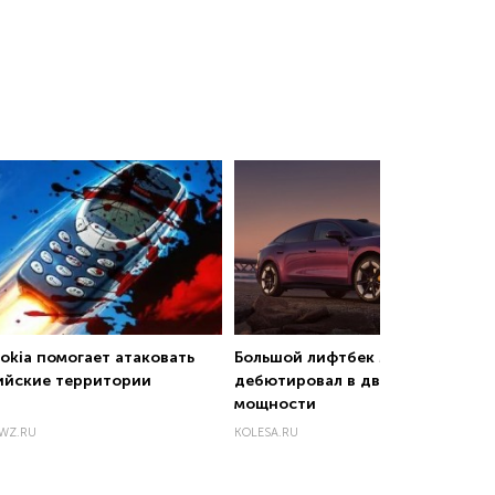
okia помогает атаковать
Большой лифтбек MG 07
ийские территории
дебютировал в двух вариантах
мощности
WZ.RU
KOLESA.RU