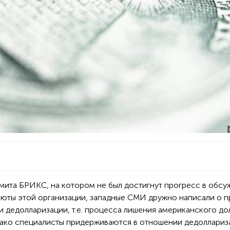
ита БРИКС, на котором не был достигнут прогресс в обсу
люты этой организации, западные СМИ дружно написали о п
 дедолларизации, т.е. процесса лишения американского до
нако специалисты придерживаются в отношении дедоллариз