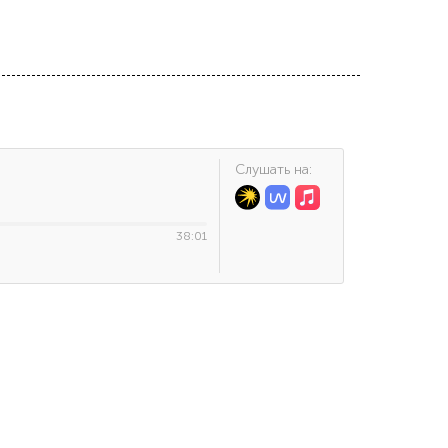
Cлушать на:
38:01