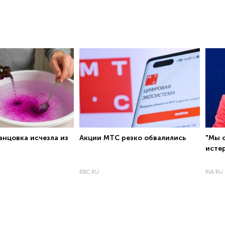
анцовка исчезла из
Акции МТС резко обвалились
"Мы о
исте
RBC.RU
RIA.RU