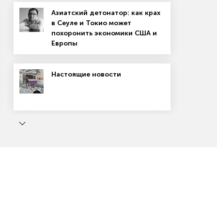
Азиатский детонатор: как крах
в Сеуле и Токио может
похоронить экономики США и
Европы
Настоящие новости
Магазин подписок
Рекламодателям
Посодействуй Monocle.ru
ь
Маркетплейсы: вход не для всех
Как победить на маркетплейсе
зору в сфере массовых коммуникаций, связи и охраны