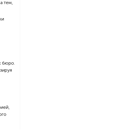
а тем,
ки
х бюро.
изируя
рией,
ого