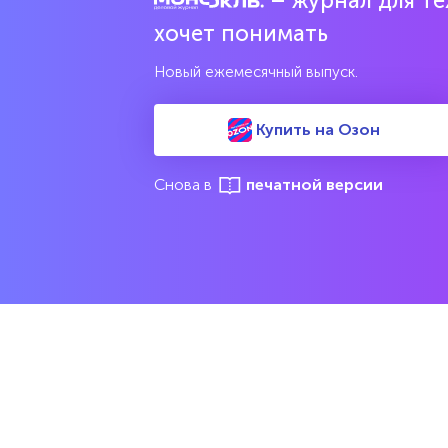
– журнал для тех
Попробовать бесплатно
хочет понимать
Читать за 180 руб
Новый ежемесячный выпуск.
Купить на Озон
Соцсети
Издан
Снова в
печатной версии
Все вып
Архив 
Указатели
Рейтин
М
Подрубрики
Спецдо
Темы
Интервью
Мнения
Свидетельство о регистрации средства массовой информац