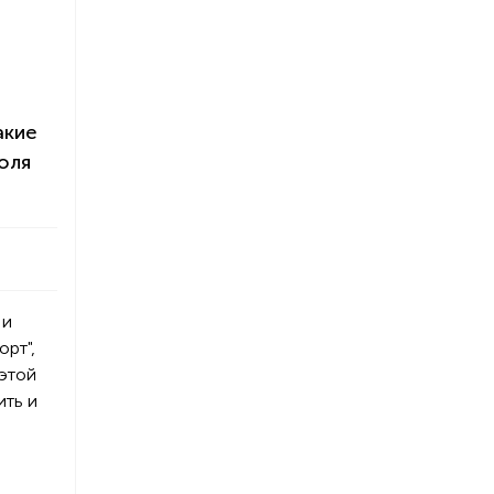
акие
оля
 и
рт",
 этой
ить и