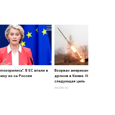
позорились". В ЕС впали в
Взорван американский завод
рику из-за России
дронов в Киеве. Названа
следующая цель
INOSMI.RU