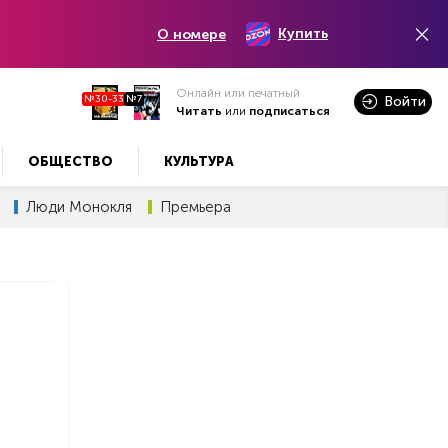
Купить
О номере
Онлайн или печатный
№30-33
№7
Войти
Читать
или
подписаться
ОБЩЕСТВО
КУЛЬТУРА
Люди Монокля
Премьера