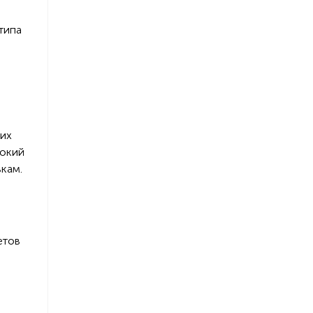
типа
ких
сокий
кам.
етов