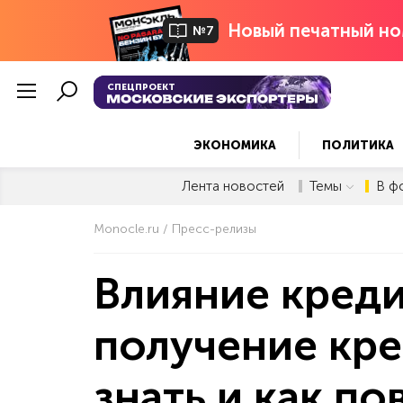
Новый печатный но
№7
СПЕЦПРОЕКТ
ЭКОНОМИКА
ПОЛИТИКА
Лента новостей
Темы
В ф
Monocle.ru
Пресс-релизы
Влияние креди
получение кре
знать и как п