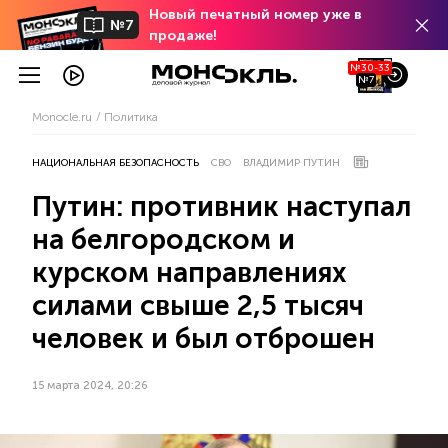
Новый печатный номер уже в
№7
продаже!
№30-33
№7
Monocle.ru
Политика
НАЦИОНАЛЬНАЯ БЕЗОПАСНОСТЬ
СВО
ВЛАДИМИР ПУТИН
Путин: противник наступал
на белгородском и
курском направлениях
силами свыше 2,5 тысяч
человек и был отброшен
15 марта 2024, 20:26