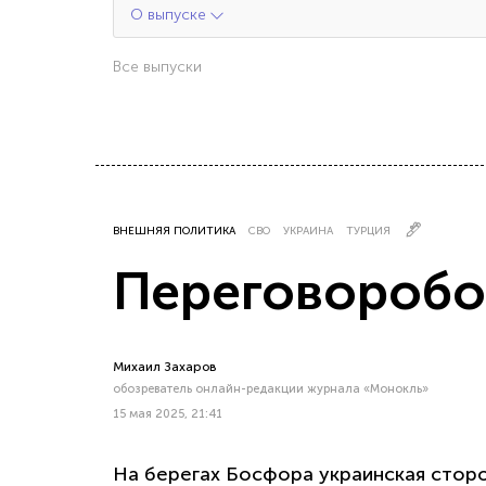
О выпуске
Все выпуски
ВНЕШНЯЯ ПОЛИТИКА
СВО
УКРАИНА
ТУРЦИЯ
Переговоробо
Михаил Захаров
обозреватель онлайн-редакции журнала «Монокль»
15 мая 2025, 21:41
На берегах Босфора украинская сторо