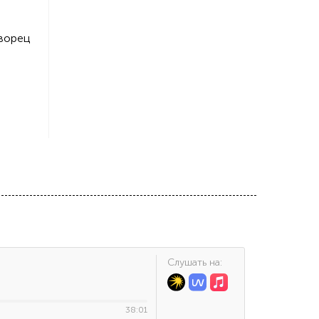
дворец
Cлушать на:
38:01