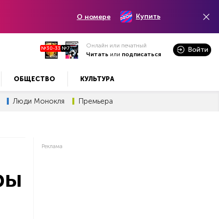
Купить
О номере
Онлайн или печатный
№30-33
№7
Войти
Читать
или
подписаться
ОБЩЕСТВО
КУЛЬТУРА
Люди Монокля
Премьера
Реклама
ры