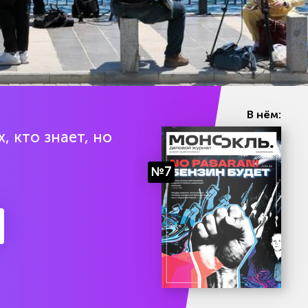
АЛЕКСАНДР Р
В нём:
и рабочего офиса президента Турции Долмабахче днем 15 мая в
, кто знает, но
№7
ожно было предположить
разрешилась одна из главных глобальных интриг последних д
одписал распоряжение «О составе делегации Российской