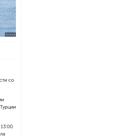
NUR.KZ
сти со
ии
 Турции
13:00.
ыла