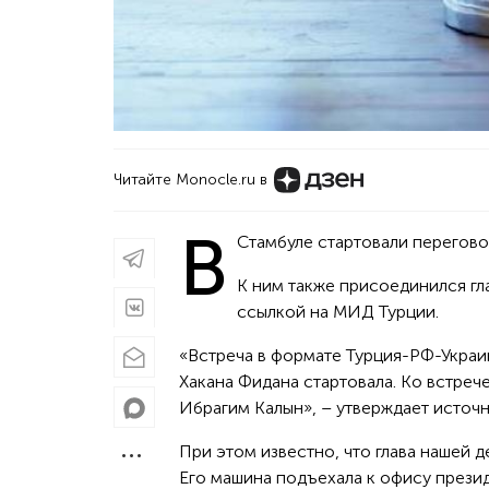
Читайте Monocle.ru в
В
Стамбуле стартовали перегово
К ним также присоединился гл
ссылкой на МИД Турции.
«Встреча в формате Турция-РФ-Украи
Хакана Фидана стартовала. Ко встреч
Ибрагим Калын», – утверждает источн
При этом известно, что глава нашей 
Его машина подъехала к офису презид