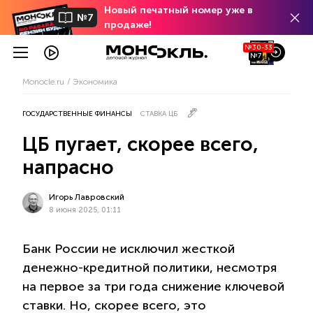
Новый печатный номер уже в
№7
продаже!
№30-33
№7
Monocle.ru
Экономика
ГОСУДАРСТВЕННЫЕ ФИНАНСЫ
СТАВКА ЦБ
ЦБ пугает, скорее всего,
напрасно
Игорь Лавровский
8 июня 2025, 01:11
Банк России не исключил жесткой
денежно-кредитной политики, несмотря
на первое за три года снижение ключевой
ставки. Но, скорее всего, это