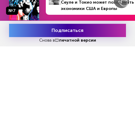
Сеуле и Токио может похоронить
экономики США и Европы
№7
НОВОСТИ ПАРТНЕРОВ
Подписаться
Месяц подписки
Попробовать
бесплатно
Снова в
печатной версии
Какие органы человека
Гороскоп Тамара Глоба
начинают стареть раньше
закончится СВО
других
REGIONS.RU
HOWTO-NEWS.INFO