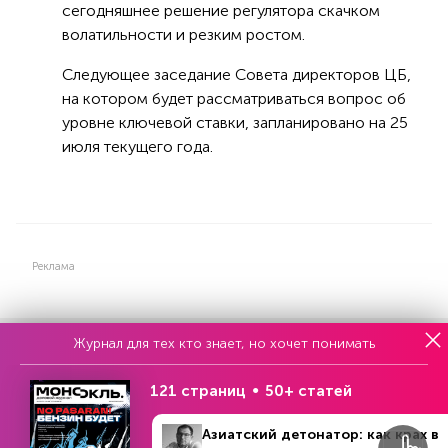
сегодняшнее решение регулятора скачком
волатильности и резким ростом.
Следующее заседание Совета директоров ЦБ,
на котором будет рассматриваться вопрос об
уровне ключевой ставки, запланировано на 25
июля текущего года.
Реклама
Журнал для тех кто знает, но хочет понимать
Читать
или
подписаться
№33
Первый месяц бесплатно
121 страниц
50+ статей
Азиатский детонатор: как крах в
ЧИТАЙТЕ ТАКЖЕ