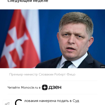
следующей неделе
DPA
Премьер-министр Словакии Роберт Фицо
Читайте Monocle.ru в
С
ловакия намерена подать в Суд