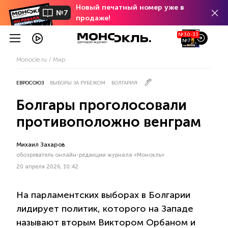
Новый печатный номер уже в
№7
продаже!
№30-33
№7
Monocle.ru
Мир
ЕВРОСОЮЗ
ВЫБОРЫ ЗА РУБЕЖОМ
БОЛГАРИЯ
Болгары проголосовали
противоположно венграм
Михаил Захаров
обозреватель онлайн-редакции журнала «Монокль»
20 апреля 2026, 10:42
На парламентских выборах в Болгарии
лидирует политик, которого на Западе
называют вторым Виктором Орбаном и