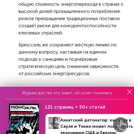
общую сложность энергоперехода в странах с
высокой долей промышленного потребления:
резкое прекращение традиционных поставок
создаёт риски для конкурентоспособности
ключевых отраслей.
Брюссель же сохраняют жёсткую линию по
данному вопросу, настаивая на едином
подходе к санкциям и подчёркивая
стратегическую цель снижения зависимости
от российских энергоресурсов.
Журнал для тех кто знает, но хочет понимать
Реклама
121 страниц
50+ статей
Азиатский детонатор: как крах в
Читать
или
подписаться
Сеуле и Токио может похоронить
№33
Первый месяц бесплатно
экономики США и Европы