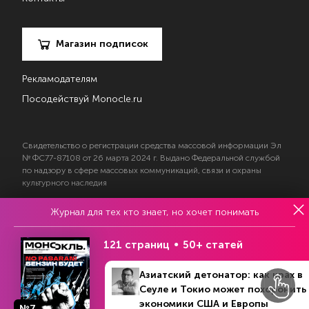
Магазин подписок
Рекламодателям
Посодействуй Monocle.ru
Свидетельство о регистрации средства массовой информации Эл
№ ФС77-87108 от 26 марта 2024 г. Выдано Федеральной службой
по надзору в сфере массовых коммуникаций, связи и охраны
культурного наследия
Журнал для тех кто знает, но хочет понимать
© 2017—2026 АНО «Творческий коллектив Эксперт»
Политика конфиденциальности
121 страниц
50+ статей
Условия использования материалов
Согласие на обработку персональных данных
Азиатский детонатор: как крах в
Сеуле и Токио может похоронить
экономики США и Европы
№7