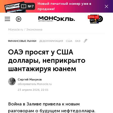
Новый печатный номер уже в
№7
продаже!
№30-33
№7
Monocle.ru
Экономика
ФИНАНСОВЫЕ РЫНКИ
ДЕДОЛЛАРИЗАЦИЯ
США
ОАЭ
ОАЭ просят у США
доллары, неприкрыто
шантажируя юанем
Сергей Мануков
обозреватель Monocle.ru
23 апреля 2026, 22:01
Война в Заливе привела к новым
разговорам о будущем нефтедоллара.