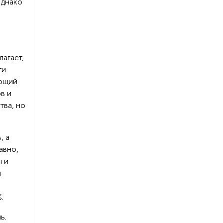
Однако
агает,
ти
ающий
в и
тва, но
, а
авно,
я и
т
.
ь.