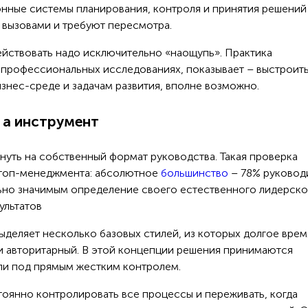
ионные системы планирования, контроля и принятия решений
 вызовами и требуют пересмотра.
 действовать надо исключительно «наощупь». Практика
 профессиональных исследованиях, показывает – выстроит
знес-среде и задачам развития, вполне возможно.
, а инструмент
януть на собственный формат руководства. Такая проверка
 топ-менеджмента: абсолютное
большинство
– 78% руковод
ьно значимым определение своего естественного лидерско
ультатов
ыделяет несколько базовых стилей, из которых долгое врем
 авторитарный. В этой концепции решения принимаются
ли под прямым жестким контролем.
стоянно контролировать все процессы и переживать, когда