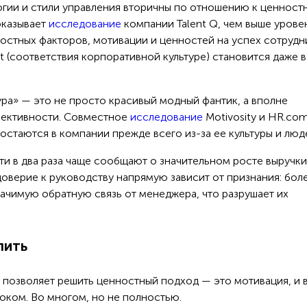
огии и стили управления вторичны по отношению к ценност
оказывает
исследование
компании Talent Q, чем выше урове
остных факторов, мотивации и ценностей на успех сотрудн
t (соответствия корпоративной культуре) становится даже 
ура» — это не просто красивый модный фантик, а вполне
фективности. Совместное
исследование
Motivosity и HR.co
остаются в компании прежде всего из-за ее культуры и люд
ти в два раза чаще сообщают о значительном росте выручки
оверие к руководству напрямую зависит от признания: бол
ачимую обратную связь от менеджера, что разрушает их
лить
 позволяет решить ценностный подход — это мотивация, и 
ком. Во многом, но не полностью.