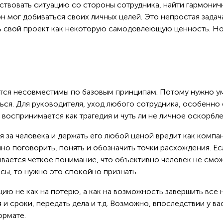
ствовать ситуацию со стороны сотрудника, найти гармонич
н мог добиваться своих личных целей. Это непростая задач
ь свой проект как некоторую самодовлеющую ценность. Н
ются несовместимы по базовым принципам. Потому нужно у
ться. Для руководителя, уход любого сотрудника, особенно
 воспринимается как трагедия и чуть ли не личное оскорбле
 за человека и держать его любой ценой вредит как компан
но поговорить, понять и обозначить точки расхождения. Ес
ывается четкое понимание, что объективно человек не смо
есы, то нужно это спокойно признать.
ию не как на потерю, а как на возможность завершить все 
 и сроки, передать дела и т.д. Возможно, впоследствии у ва
ормате.