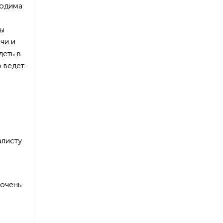
ходима
сы
чи и
деть в
о ведет
алисту
 очень