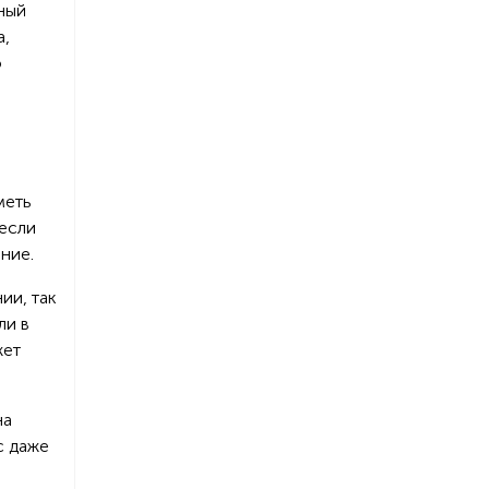
ный
а,
о
меть
 если
ние.
ии, так
ли в
жет
на
с даже