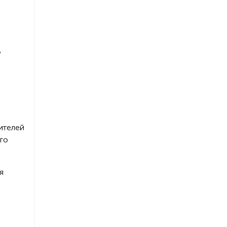
ь
ителей
го
я