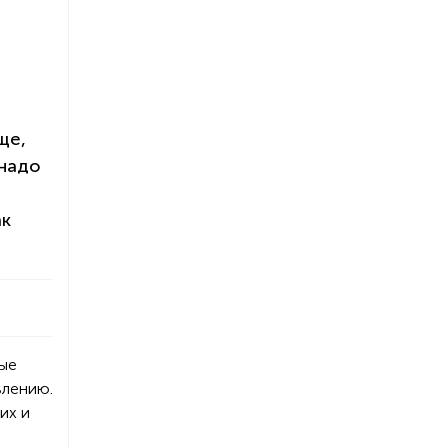
ще,
 надо
ак
ные
влению.
их и