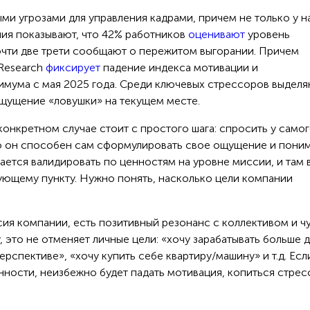
ми угрозами для управления кадрами, причем не только у н
ния показывают, что 42% работников
оценивают
уровень
почти две трети сообщают о пережитом выгорании. Причем
 Research
фиксирует
падение индекса мотивации и
имума с мая 2025 года. Среди ключевых стрессоров выдел
ощущение «ловушки» на текущем месте.
онкретном случае стоит с простого шага: спросить у само
тую он способен сам сформулировать свое ощущение и пони
дается валидировать по ценностям на уровне миссии, и там 
дующему пункту. Нужно понять, насколько цели компании
ия компании, есть позитивный резонанс с коллективом и ч
 это не отменяет личные цели: «хочу зарабатывать больше д
ерспективе», «хочу купить себе квартиру/машину» и т.д. Есл
нности, неизбежно будет падать мотивация, копиться стрес