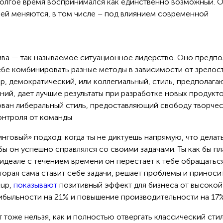
 долгое время воспринимался как единственно возможный. 
ей меняются, в том числе – под влиянием современной
ива — так называемое ситуационное лидерство. Оно предпол
ебе комбинировать разные методы в зависимости от зрелос
р, демократический, или коллегиальный, стиль, предполаг
ний, дает лучшие результаты при разработке новых продукто
ован либеральный стиль, предоставляющий свободу творчес
онтроля от команды
нговый» подход: когда ты не диктуешь напрямую, что делать
бы он успешно справлялся со своими задачами. Ты как бы пл
 идеале с течением времени он перестает к тебе обращатьс
орая сама ставит себе задачи, решает проблемы и приноси
lup,
показывают
позитивный эффект для бизнеса от высокой
ибыльности на 21% и повышение производительности на 17%
 тоже нельзя, как и полностью отвергать классический стил