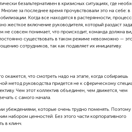
ически безальтернативен в кризисных ситуациях, где необ
. Многие за последнее время прочувствовали это на себе: в
обилизации. Когда все находятся в растерянности, процес
жно жесткое включение руководителя, который раздаст зада
сам не совсем понимает, что происходит, команда должна ви
, постоянно существовать в таком режиме невозможно — эт
щению сотрудников, так как подавляет их инициативу.
 то окажется, что смотреть надо на этапе, когда собираешь
иной метод руководства придется не к сферическому специ
ективу. Чем этот коллектив объединен, чем движется, чем
ечать с самого начала.
и убеждениями, которые очень трудно поменять. Поэтому
жим набором ценностей. Без этого части корпоративного
ь в клинч.