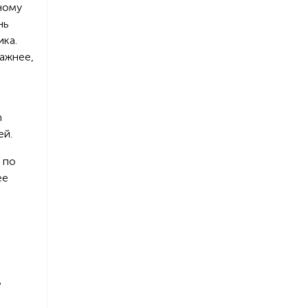
ному
нь
ика.
важнее,
m
ей.
 по
ее
в