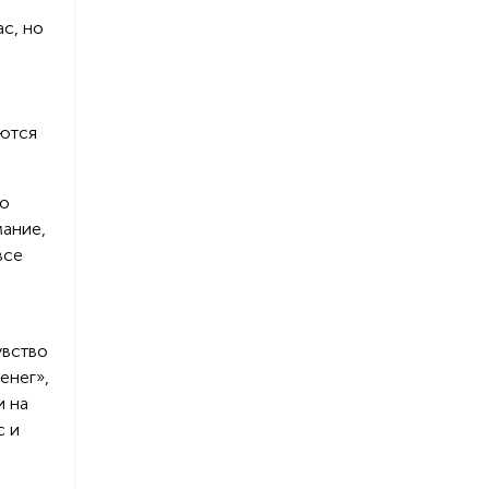
ас, но
яются
го
мание,
все
увство
енег»,
и на
с и