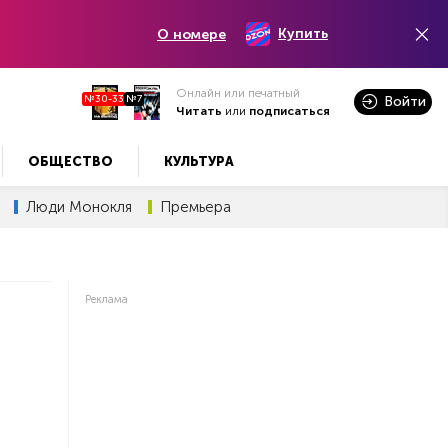
Купить
О номере
Онлайн или печатный
№30-33
№7
Войти
Читать
или
подписаться
ОБЩЕСТВО
КУЛЬТУРА
Люди Монокля
Премьера
Реклама