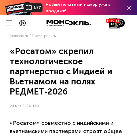
Новый печатный номер уже в
№7
продаже!
№30-33
№7
Monocle.ru
Пресс-релизы
«Росатом» скрепил
технологическое
партнерство с Индией и
Вьетнамом на полях
РЕДМЕТ‑2026
24 мая 2026, 15:41
«Росатом» совместно с индийскими и
вьетнамскими партнерами строят общее