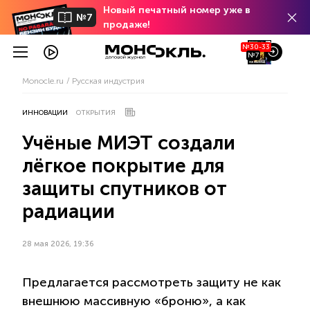
Новый печатный номер уже в
№7
продаже!
№30-33
№7
Monocle.ru
Русская индустрия
ИННОВАЦИИ
ОТКРЫТИЯ
Учёные МИЭТ создали
лёгкое покрытие для
защиты спутников от
радиации
28 мая 2026, 19:36
Предлагается рассмотреть защиту не как
внешнюю массивную «броню», а как