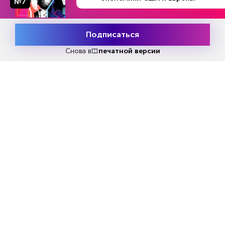
№7
Подписаться
Месяц подписки
Попробовать
бесплатно
Снова в
печатной версии
COMvex посетили делегации из Минтранса РФ,
Минпромторга, префектур административных
округов города Москвы, генеральный директор
ПАО «КАМАЗ» Сергей Когогин, генеральный
директор ГК «Современные транспортные
технологии» Олег Марков, президент «Группы
ГАЗ» Вадим Сорокин и многие другие.