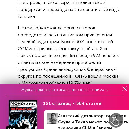
надстроек, а также варианты клиентской
поддержки и перехода на альтернативные виды
топлива.
В этом году команда организаторов
сосредоточилась на активном привлечении
целевой аудитории. Более 30% посетителей
COMvex пришли на выставку, чтобы найти
новых поставщиков для бизнеса, 6 973 человек
отметили свое намерение приобрести
продукцию. Среди лидирующих Федеральных
округов по посещению в ТОП-5 вошли Москва
и Московская область (19 794 чел.),
Журнал для тех кто знает, но хочет понимать
Приволжский (3 848 чел.), Центральный (2 417),
Северо-Западный (1 704 чел.), Уральский (883
121 страниц
50+ статей
чел.).
Азиатский детонатор: как крах в
Сеуле и Токио может похоронить
экономики США и Европы