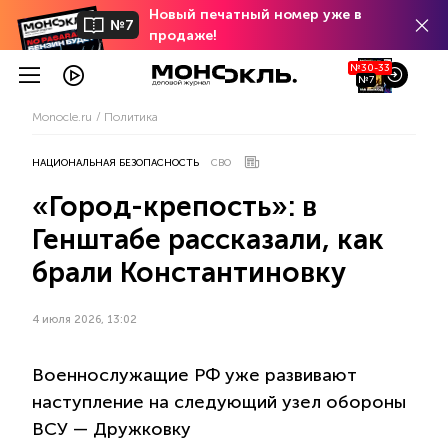
Новый печатный номер уже в
№7
продаже!
№30-33
№7
Monocle.ru
Политика
НАЦИОНАЛЬНАЯ БЕЗОПАСНОСТЬ
СВО
«Город-крепость»: в
Генштабе рассказали, как
брали Константиновку
4 июля 2026, 13:02
Военнослужащие РФ уже развивают
наступление на следующий узел обороны
ВСУ — Дружковку