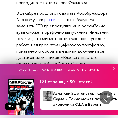
приводит агентство слова Фалькова.
В декабре прошлого года лава Рособрназдора
Анзор Музаев
рассказал
, что в будущем
заменить ЕГЭ при поступлении в российские
вузы сможет портфолио выпускника. Чиновник
отметил, что министерство уже приступило к
работе над проектом цифрового портфолио,
призванного собрать в единый документ все
достижения учеников. «Класса с шестого
школьники уже будут "копить" свои
Журнал для тех кто знает, но хочет понимать
достижения. Это будет совершенно другая
мотивация: планомерно набирать баллы за
121 страниц
50+ статей
волонтерство, занятия спортом, творчеством,
словом, за достижения, которые потом дадут
Азиатский детонатор: как крах в
право поступать в высшие учебные заведения»,
Сеуле и Токио может похоронить
— пояснил Музаев.
экономики США и Европы
№7
О необходимости отменить ЕГЭ и возродить