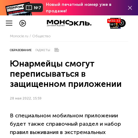
Новый печатный номер уже в
№7
продаже!
№30-33
№7
Monocle.ru
Общество
ОБРАЗОВАНИЕ
ГАДЖЕТЫ
Юнармейцы смогут
переписываться в
защищенном приложении
28 мая 2022, 15:59
В специальном мобильном приложении
будет также справочный раздел и набор
правил выживания в экстремальных