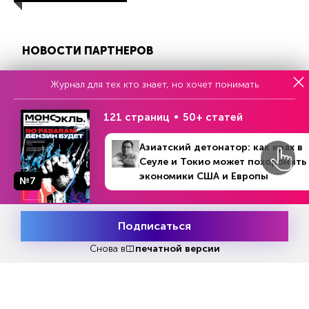
НОВОСТИ ПАРТНЕРОВ
Журнал для тех кто знает, но хочет понимать
121 страниц
50+ статей
Азиатский детонатор: как крах в
Сеуле и Токио может похоронить
Еженедельный выпуск №33
экономики США и Европы
№7
Репакеры, на выход
Подписаться
Месяц подписки
Попробовать
бесплатно
Снова в
печатной версии