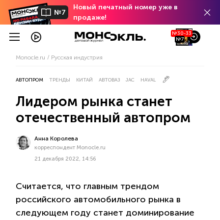
Новый печатный номер уже в
№7
продаже!
№30-33
№7
Monocle.ru
Русская индустрия
АВТОПРОМ
ТРЕНДЫ
КИТАЙ
АВТОВАЗ
JAC
HAVAL
Лидером рынка станет
отечественный автопром
Анна Королева
корреспондент Monocle.ru
21 декабря 2022, 14:56
Считается, что главным трендом
российского автомобильного рынка в
следующем году станет доминирование