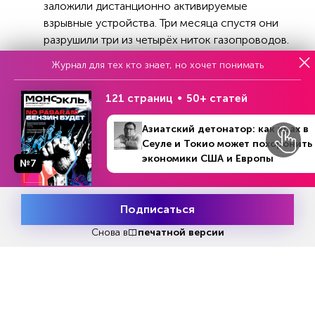
заложили дистанционно активируемые
взрывные устройства. Три месяца спустя они
разрушили три из четырёх ниток газопроводов.
Журнал для тех кто знает, но хочет понимать
Позже Херш в интервью газете Berliner Zeitung
предположил
, что США организовали
121 страниц
50+ статей
диверсию на «Северных потоках» из-за
недоверия к Германии, с целью удержать эту
Азиатский детонатор: как крах в
страну «в режиме антироссийских санкций».
Сеуле и Токио может похоронить
экономики США и Европы
16 февраля Госдума
приняла обращение
к ООН
№7
с призывом инициировать международное
расследование взрывов на газопроводах,
Подписаться
назвал случившееся актом международного
Месяц подписки
Попробовать
терроризма.
бесплатно
Снова в
печатной версии
Реклама