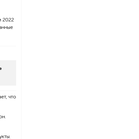
м 2022
данные
е
ет, что
он.
укты.