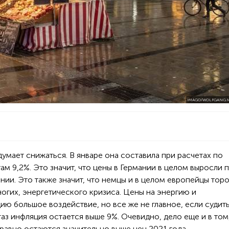
IMAGO/WOLFGANG M
думает снижаться. В январе она составила при расчетах по
м 9,2%. Это значит, что цены в Германии в целом выросли 
нии. Это также значит, что немцы и в целом европейцы тор
огих, энергетического кризиса. Цены на энергию и
ю большое воздействие, но все же не главное, если судит
газ инфляция остается выше 9%. Очевидно, дело еще и в том
 равно остаются значительно выше цен 2021 года.