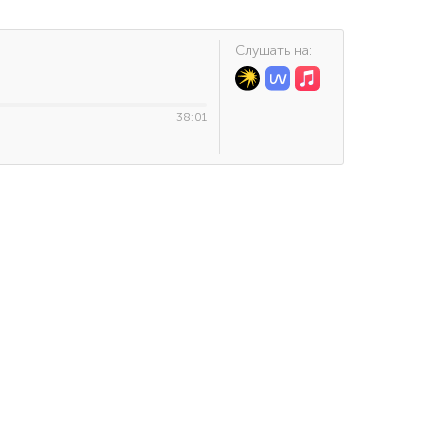
Cлушать на:
38:01