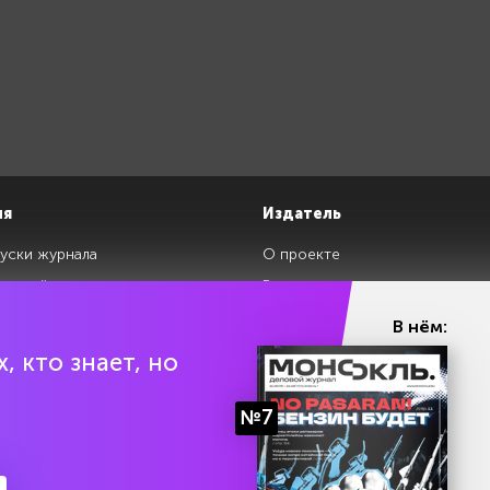
ия
Издатель
уски журнала
О проекте
изданий
Редакция
ги
Авторы
В нём:
клады
Контакты
, кто знает, но
№7