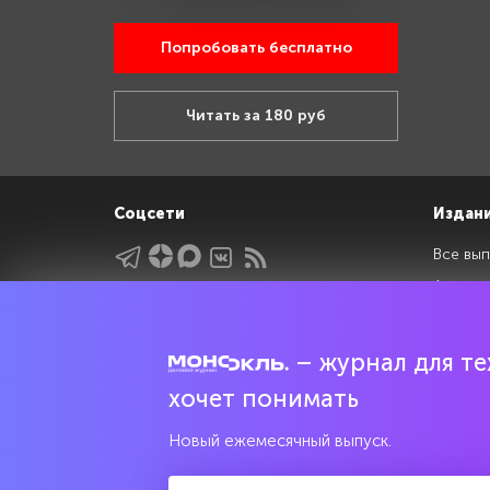
Попробовать бесплатно
Читать за 180 руб
Соцсети
Издан
Все вып
Архив 
Указатели
Рейтин
Подрубрики
Спецдо
– журнал для тех
Темы
хочет понимать
Интервью
Мнения
Новый ежемесячный выпуск.