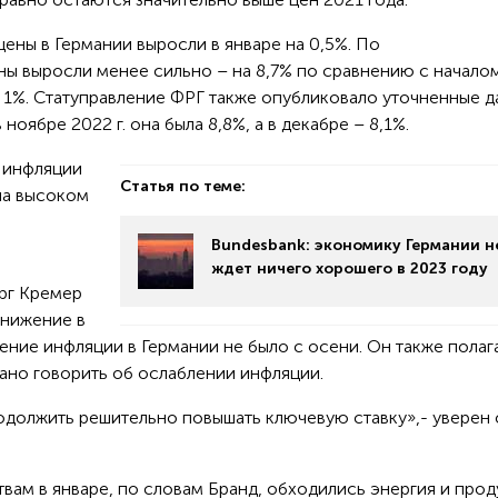
ены в Германии выросли в январе на 0,5%. По
ы выросли менее сильно – на 8,7% по сравнению с начало
а 1%. Статуправление ФРГ также опубликовало уточненные 
оябре 2022 г. она была 8,8%, а в декабре – 8,1%.
 инфляции
Статья по теме:
на высоком
Bundesbank: экономику Германии н
ждет ничего хорошего в 2023 году
рг Кремер
снижение в
ение инфляции в Германии не было с осени. Он также полага
ано говорить об ослаблении инфляции.
должить решительно повышать ключевую ставку»,- уверен 
ам в январе, по словам Бранд, обходились энергия и прод