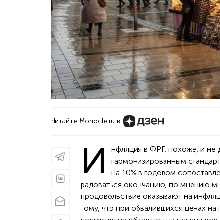
Читайте Monocle.ru в
И
нфляция в ФРГ, похоже, и не 
гармонизированным стандарта
на 10% в годовом сопоставле
радоваться окончанию, по мнению мн
продовольствие оказывают на инфляци
тому, что при обвалившихся ценах на 
несмотря на обвал цен на газ они все