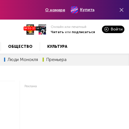
Купить
О номере
Онлайн или печатный
№30-33
№7
Войти
Читать
или
подписаться
ОБЩЕСТВО
КУЛЬТУРА
Люди Монокля
Премьера
Реклама