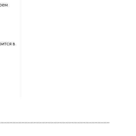
арем
м
рится в