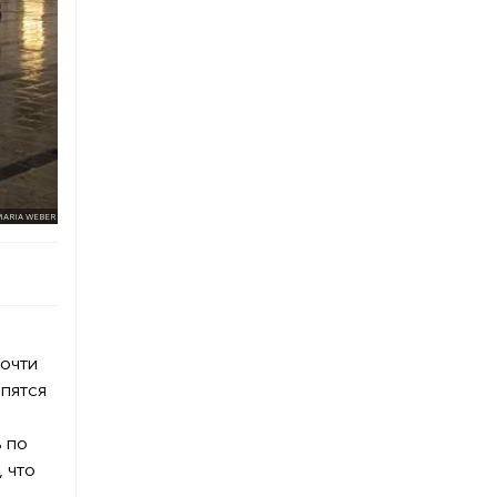
ARIA WEBER
почти
опятся
ь по
, что