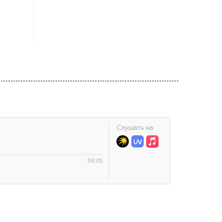
Cлушать на:
38:01