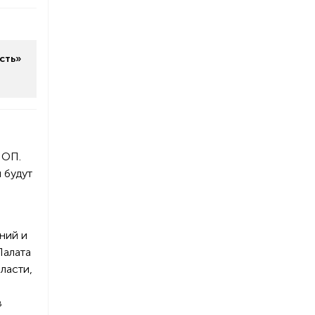
сть»
 ОП.
 будут
ний и
Палата
ласти,
в