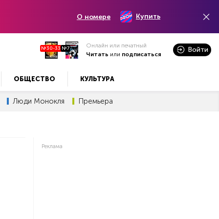
Купить
О номере
Онлайн или печатный
№30-33
№7
Войти
Читать
или
подписаться
ОБЩЕСТВО
КУЛЬТУРА
Люди Монокля
Премьера
Реклама