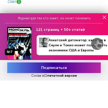
Журнал для тех кто знает, но хочет понимать
121 страниц
50+ статей
Еженедельный выпуск №33
Репакеры, на выход
Азиатский детонатор: как крах в
Сеуле и Токио может похоронить
экономики США и Европы
№7
Подписаться
Месяц подписки
Попробовать
бесплатно
Снова в
печатной версии