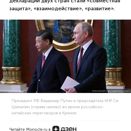
декларации двух стран стали «совместная
защита», «взаимодействие», «развитие».
ГРИГОРИЙ СЫСОЕВ/POOL/ТАСС
Президент РФ Владимир Путин и председатель КНР Си
Цзиньпин (справа налево) во время российско-
китайских переговоров в Кремле.
Читайте Monocle.ru в