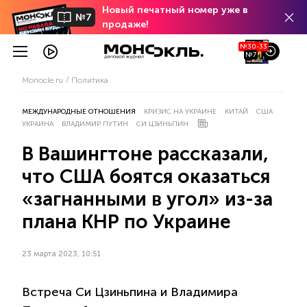
Новый печатный номер уже в
№7
продаже!
№30-33
№7
Monocle.ru
Политика
МЕЖДУНАРОДНЫЕ ОТНОШЕНИЯ
КРИЗИС НА УКРАИНЕ
КИТАЙ
США
УКРАИНА
ВЛАДИМИР ПУТИН
СИ ЦЗИНЬПИН
В Вашингтоне рассказали,
что США боятся оказаться
«загнанными в угол» из-за
плана КНР по Украине
23 марта 2023, 10:51
Встреча Си Цзиньпина и Владимира