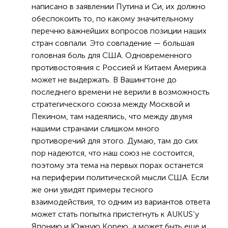
написано в заявлении Путина и Си, их должно
обеспокоить то, по какому значительному
перечню важнейших вопросов позиции наших
стран совпали. Это совпадение — большая
головная боль для США. Одновременного
противостояния с Россией и Китаем Америка
может не выдержать. В Вашингтоне до
последнего времени не верили в возможность
стратегического союза между Москвой и
Пекином, там надеялись, что между двумя
нашими странами слишком много
противоречий для этого. Думаю, там до сих
пор надеются, что наш союз не состоится,
поэтому эта тема на первых порах останется
на периферии политической мысли США. Если
же они увидят примеры тесного
взаимодействия, то одним из вариантов ответа
может стать попытка пристегнуть к AUKUS’у
Японию и Южную Корею, а может быть еще и