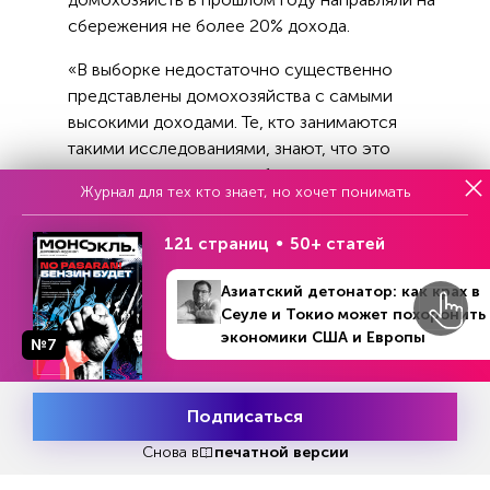
сбережения не более 20% дохода.
«В выборке недостаточно существенно
представлены домохозяйства с самыми
высокими доходами. Те, кто занимаются
такими исследованиями, знают, что это
отличительная черта любых опросов
Журнал для тех кто знает, но хочет понимать
домохозяйств, к сожалению, наиболее
обеспеченные группы населения всегда
121 страниц
50+ статей
сложнее привлечь к участию в опросе.
Поэтому они не представлены в результатах
Азиатский детонатор: как крах в
опроса», — указала Юдаева.
Сеуле и Токио может похоронить
экономики США и Европы
№7
Подписаться
Месяц подписки
Попробовать
Реклама
бесплатно
Снова в
печатной версии