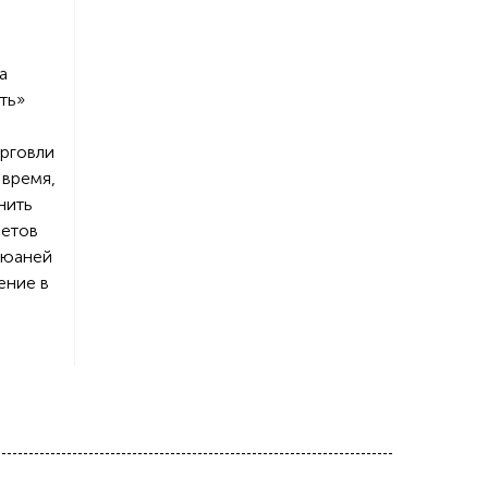
а
ть»
орговли
 время,
нить
четов
 юаней
ение в