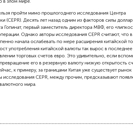
 в злом мире.
 нельзя пройти мимо прошлогоднего исследования Центра
и (CEPR). Десять лет назад одним из факторов силы доллар
та Гопинат, первый заместитель директора МВФ, его «липкос
операции. Однако авторы исследования CEPR считают, что в
епенно начала ослабевать по мере расширения китайской т
ост употребления китайской валюты так вырос в последнее
влении торговых счетов евро. Это удивительно, если вспом
ревращение его в резервную валюту низкую открытость с
йчас, к примеру, за границами Китая уже существует рынок
ы исследования CEPR, между прочим, предсказывают появл
валютного мира.