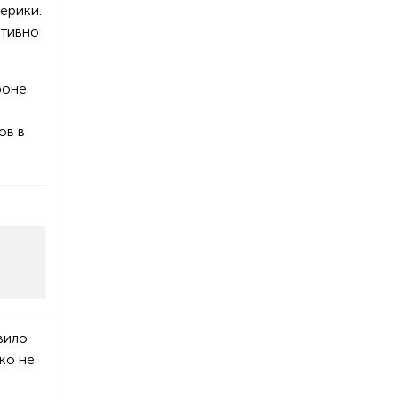
ерики.
ктивно
фоне
ов в
вило
ко не