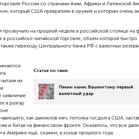
 торговле России со странами Азии, Африки и Латинской Ам
аром, который США превратили в оружие и которым очень а
и прозвучало на прошлой неделе в российской столице на 
х в российско-китайской торговле, объем которой быстро
 также переходу Центрального банка РФ с валютных резерв
нимаются
Статья по теме:
нта
читали их
Пекин нанес Вашингтону первый
не
валютный удар
 заявление
е в разгар
фоне
ависшего, как дамоклов меч, потолка госдолга США, заста
сии и Китая на финансовом фронте. Оказалось, что все дале
ли в Америке еще, скажем, в конце прошлого года.