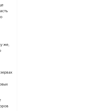
ще
асть
 о
у же,
о
езервах
овых
т
торов