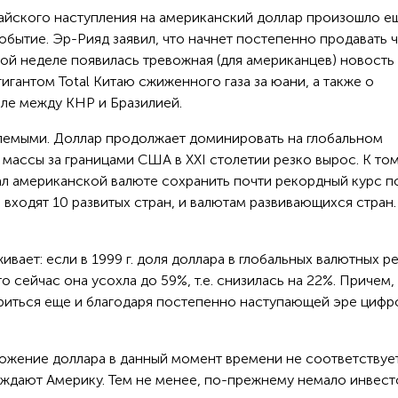
айского наступления на американский доллар произошло е
бытие. Эр-Рияд заявил, что начнет постепенно продавать ч
той неделе появилась тревожная (для американцев) новость
гантом Total Китаю сжиженного газа за юани, а также о
вле между КНР и Бразилией.
лемыми. Доллар продолжает доминировать на глобальном
массы за границами США в XXI столетии резко вырос. К том
ал американской валюте сохранить почти рекордный курс п
входят 10 развитых стран, и валютам развивающихся стран.
вает: если в 1999 г. доля доллара в глобальных валютных р
то сейчас она усохла до 59%, т.е. снизилась на 22%. Причем,
риться еще и благодаря постепенно наступающей эре цифр
ожение доллара в данный момент времени не соответствуе
ждают Америку. Тем не менее, по-прежнему немало инвес