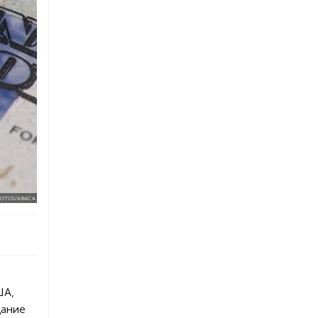
OTOS/ABACA
ША,
щание