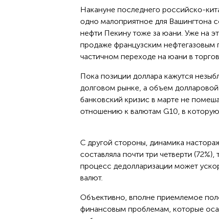
Накануне последнего российско-кит
одно малоприятное для Вашингтона со
нефти Пекину тоже за юани. Уже на э
продаже французским нефтегазовым ги
частичном переходе на юани в торго
Пока позиции доллара кажутся незыб
долговом рынке, а объем долларовой 
банковский кризис в марте не помеш
отношению к валютам G10, в которую 
С другой стороны, динамика насторажи
составляла почти три четверти (72%), 
процесс дедолларизации может уско
валют.
Объективно, вполне приемлемое пол
финансовым проблемам, которые оса