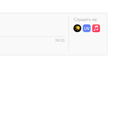
Cлушать на:
38:01