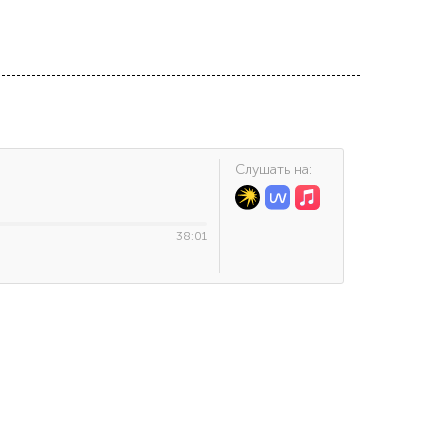
Cлушать на:
38:01