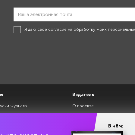
Я даю своё
согласие на обработку моих персональны
ия
Издатель
уски журнала
О проекте
изданий
Редакция
ги
Авторы
В нём:
клады
Контакты