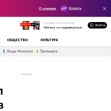
Купить
О номере
Онлайн или печатный
№30-33
№7
Войти
Читать
или
подписаться
ОБЩЕСТВО
КУЛЬТУРА
Люди Монокля
Премьера
Реклама
л
в