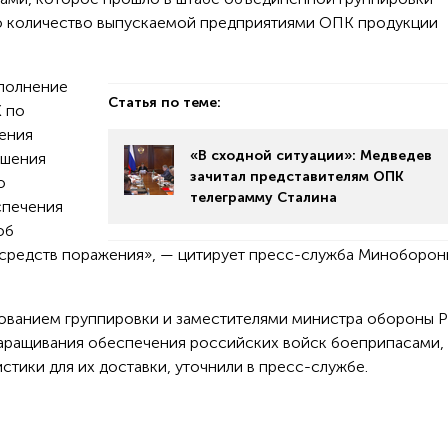
то количество выпускаемой предприятиями ОПК продукции
полнение
Статья по теме:
 по
рения
«В сходной ситуации»: Медведев
ышения
зачитал представителям ОПК
о
телеграмму Сталина
спечения
об
х средств поражения», — цитирует пресс-служба Миноборон
дованием группировки и заместителями министра обороны 
аращивания обеспечения российских войск боеприпасами, 
тики для их доставки, уточнили в пресс-службе.