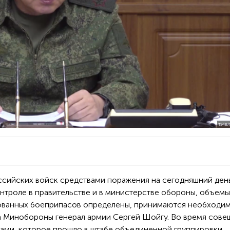
T.ME
ссийских войск средствами поражения на сегодняшний ден
нтроле в правительстве и в министерстве обороны, объемы
ованных боеприпасов определены, принимаются необходи
ва Минобороны генерал армии Сергей Шойгу. Во время сове
ами, которое прошло в штабе объединенной группировки