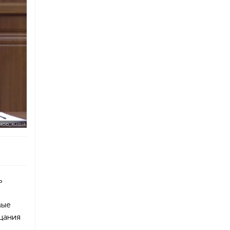
/MOD_RUSSIA
ь
мые
щания