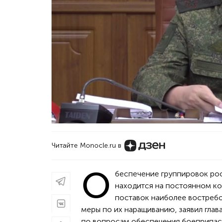
Читайте Monocle.ru в
О
беспечение группировок ро
находится на постоянном ко
поставок наиболее востреб
меры по их наращиванию, заявил гла
по вопросам обеспечения боеприпас