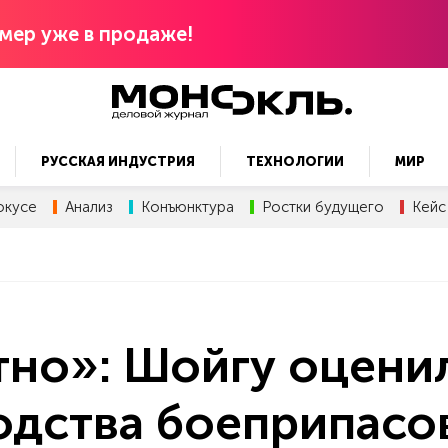
мер уже в продаже!
РУССКАЯ ИНДУСТРИЯ
ТЕХНОЛОГИИ
МИР
окусе
Анализ
Конъюнктура
Ростки будущего
Кейс
тно»: Шойгу оцени
одства боеприпасо