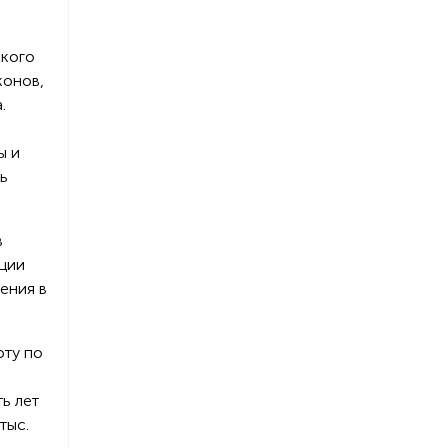
ского
конов,
.
ы и
ь
в
ации
ения в
оту по
ь лет
тыс.