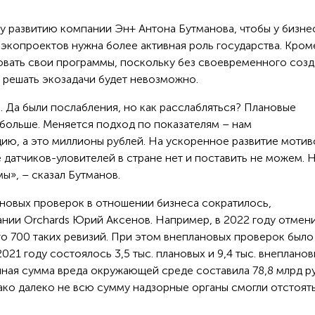
 развитию компании Эн+ Антона Бутманова, чтобы у бизне
экопроектов нужна более активная роль государства. Кроме
вать свои программы, поскольку без своевременного созд
 решать экозадачи будет невозможно.
. Да были послабления, но как расслабляться? Плановые
 больше. Меняется подход по показателям – нам
ю, а это миллионы рублей. На ускоренное развитие мотиво
е датчиков-уловителей в стране нет и поставить не можем. 
ы», – сказал Бутманов.
новых проверок в отношении бизнеса сократилось,
ии Orchards Юрий Аксенов. Например, в 2022 году отмени
го 700 таких ревизий. При этом внеплановых проверок было
2021 году состоялось 3,5 тыс. плановых и 9,4 тыс. внеплано
нная сумма вреда окружающей среде составила 78,8 млрд р
нако далеко не всю сумму надзорные органы смогли отстоять