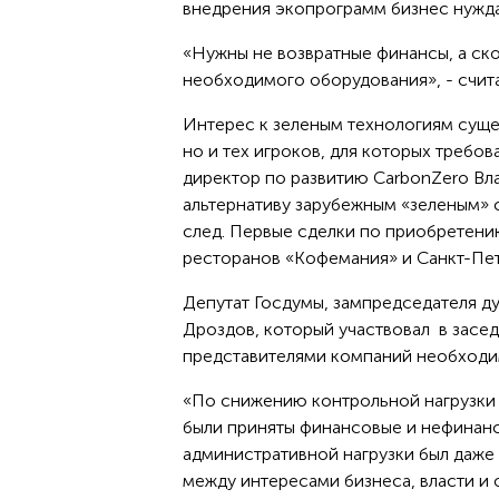
внедрения экопрограмм бизнес нужда
«Нужны не возвратные финансы, а ск
необходимого оборудования», - счита
Интерес к зеленым технологиям суще
но и тех игроков, для которых требо
директор по развитию CarbonZero Вла
альтернативу зарубежным «зеленым» 
след. Первые сделки по приобретени
ресторанов «Кофемания» и Санкт-Пет
Депутат Госдумы, зампредседателя д
Дроздов, который участвовал в засед
представителями компаний необход
«По снижению контрольной нагрузки 
были приняты финансовые и нефинан
административной нагрузки был даже
между интересами бизнеса, власти и 