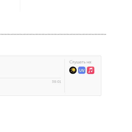
Cлушать на:
38:01