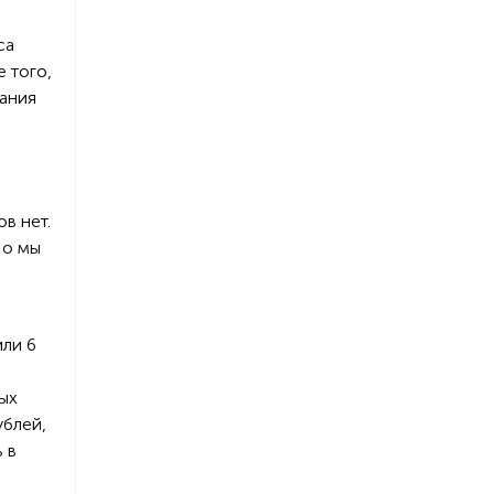
са
 того,
ания
в нет.
Но мы
ли 6
вых
ублей,
 в