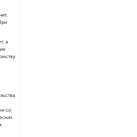
чит,
При
т, а
ние
домству
льства.
ки со
ческих
х