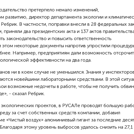
одательство претерпело немало изменений,
ом развитию, директор департамента экологии и климатиче
ебрик. В частности, поправки внесли в 28 федеральных за
, приняли два президентских акта и 137 актов правительства
ть законодательство и повысить ответственность
и этом некоторые документы напротив упростили процедур
обнее. Например, предприятиям дали возможность отсрочит
логической эффективности на два года.
нов ни в коем случае не уменьшился. Знания у инспекторо
щаются новейшими лабораторными средствами. В этой ситу
вои возможные недочеты в работе, чтобы не получить обвин
», - сказал Ребрик.
 экологических проектов, в РУСАЛе проводят большую раб
еду за счет собственных средств компании, добавил
ме «Чистый воздух» алюминиевый гигант за последние десят
Благодаря этому уровень выбросов удалось снизить на 27,1 