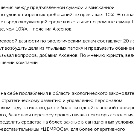
ошения между предъявленной суммой и взысканной
но удовлетворенных требований не превышает 10%. Это зна
ает вред окружающей среде и выставляет огромные сумму. 
ше, чем 10%», - пояснил Аксенов.
исковой давности по экологическим делам составляет 20 ле
гут возбудить дела из «пыльных папок» и предъявить обвине
вызывал вопросов, добавил Аксенов. По мнению юриста, ве
ошении компаний.
на себе послабления в области экологического законодате
 стратегическому развитию и управлению персоналом
лом году на их заводах не было ни одной плановой провер
ого, благодаря переносу сроков начала некоторых экологи
ределить средства на более важные в санкционных условия
представительницы «ЦЕМРОСа», для более оперативного