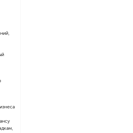
ний,
ый
р
бизнеса
лансу
адкам,