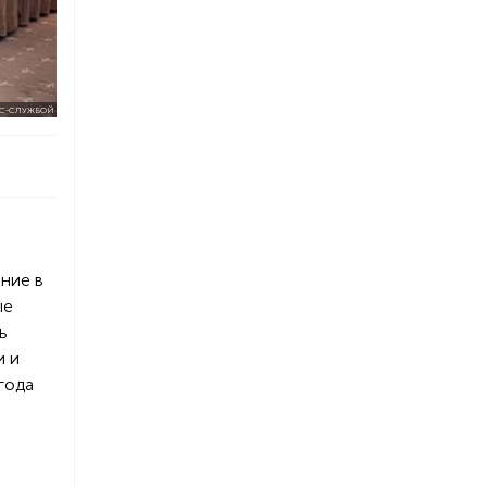
С-СЛУЖБОЙ
ние в
ые
ь
и и
года