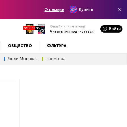
Купить
О номере
Онлайн или печатный
№30-33
№7
Войти
Читать
или
подписаться
ОБЩЕСТВО
КУЛЬТУРА
Люди Монокля
Премьера