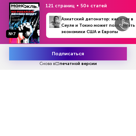
121 страниц
50+ статей
НОВОСТИ ПАРТНЕРОВ
Азиатский детонатор: как крах в
Сеуле и Токио может похоронить
экономики США и Европы
№7
Подписаться
Месяц подписки
Попробовать
бесплатно
Снова в
печатной версии
Захарова обрисовала
Курган побил рекорд 
перспективы войны на Ближнем
количеству гроз за 55 
Востоке
NEWSONLINE.PRESS
URA.NEWS