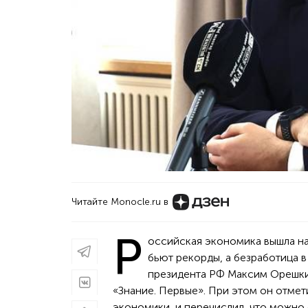
Читайте Monocle.ru в
Р
оссийская экономика вышла на
бьют рекорды, а безработица в
президента РФ Максим Орешки
«Знание. Первые». При этом он отмети
экономики, и перечислил, что можно