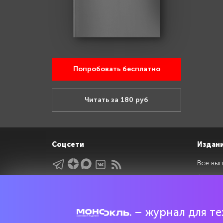
Попробовать бесплатно
Читать за 180 руб
Соцсети
Издан
Все вып
Архив 
Указатели
Рейтин
Подрубрики
Спецдо
– журнал для тех
Темы