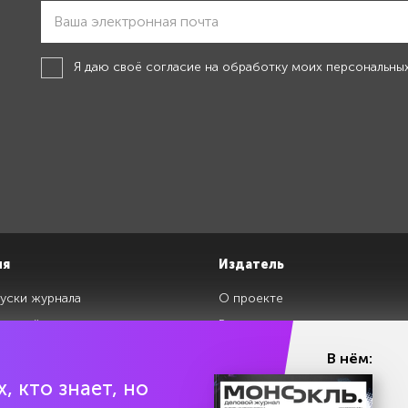
Я даю своё
согласие на обработку моих персональны
ия
Издатель
уски журнала
О проекте
изданий
Редакция
ги
Авторы
В нём:
клады
Контакты
, кто знает, но