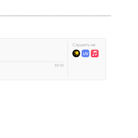
Cлушать на:
38:01