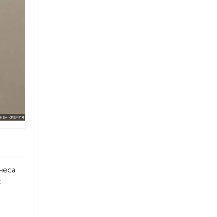
ЖБА КРЕМЛЯ
неса
к