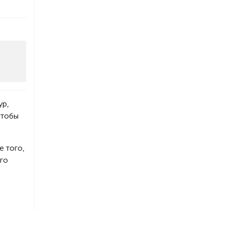
ур,
чтобы
е того,
его