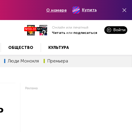
Купить
О номере
Онлайн или печатный
№30-33
№7
Войти
Читать
или
подписаться
ОБЩЕСТВО
КУЛЬТУРА
Люди Монокля
Премьера
Реклама
ь