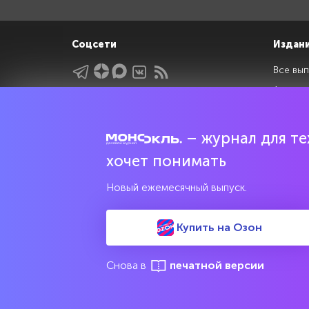
Соцсети
Издан
Все вып
Архив 
Указатели
Рейтин
Подрубрики
Спецдо
– журнал для тех
Темы
хочет понимать
Интервью
Мнения
Новый ежемесячный выпуск.
Купить на Озон
Свидетельство о регистрации средства массовой информац
культурного наследия
Снова в
печатной версии
© 2017—2026 АНО «Творческий коллектив Эксперт»