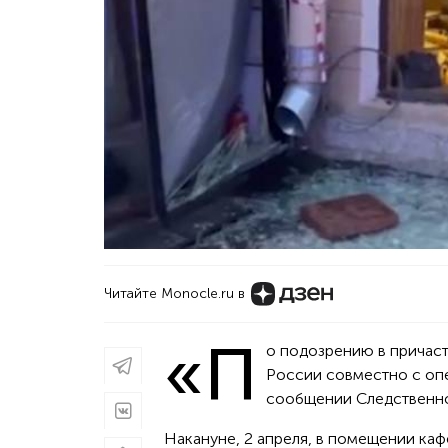
Читайте Monocle.ru в
«П
о подозрению в причаст
России совместно с опе
сообщении Следственно
Накануне, 2 апреля, в помещении ка