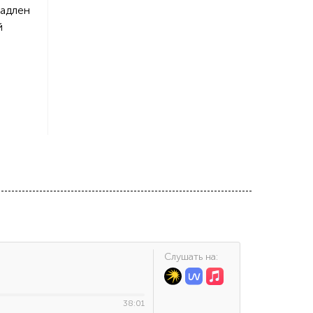
ладлен
й
Cлушать на:
38:01