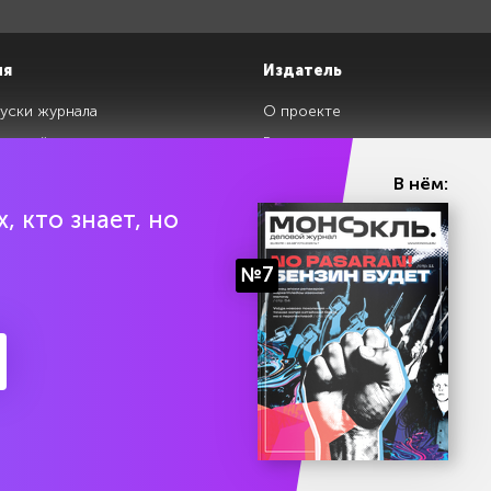
ия
Издатель
уски журнала
О проекте
изданий
Редакция
ги
Авторы
В нём:
клады
Контакты
, кто знает, но
№7
ии Эл № ФС77-87108 от 26 марта 2024 г. Выдано Федеральной службой по над
Политика конфиденциальности
Условия использования 