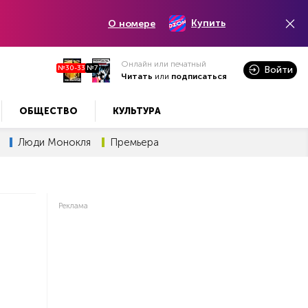
Купить
О номере
Онлайн или печатный
№30-33
№7
Войти
Читать
или
подписаться
ОБЩЕСТВО
КУЛЬТУРА
Люди Монокля
Премьера
Реклама