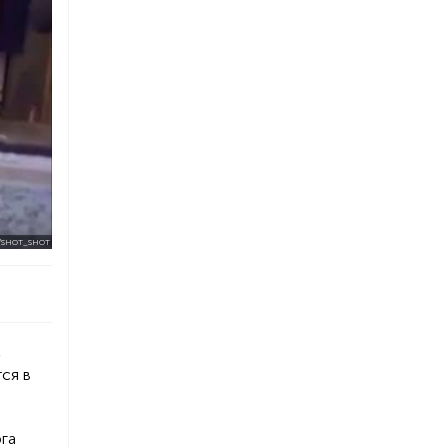
/SHOT_SHOT
К
ся в
га