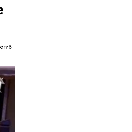
е
погиб