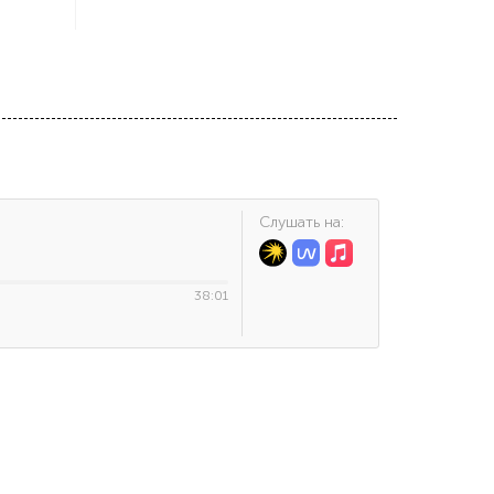
Cлушать на:
38:01