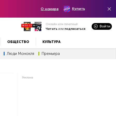
Купить
О номере
Онлайн или печатный
№30-33
№7
Войти
Читать
или
подписаться
ОБЩЕСТВО
КУЛЬТУРА
Люди Монокля
Премьера
Реклама