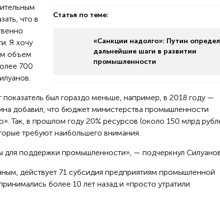
нительным
Статья по теме:
ать, что в
твенно
«Санкции надолго»: Путин опреде
и. Я хочу
дальнейшие шаги в развитии
щем объем
промышленности
олее 700
илуанов.
т показатель был гораздо меньше, например, в 2018 году —
фина добавил, что бюджет министерства промышленности
. Так, в прошлом году 20% ресурсов (около 150 млрд рубл
оторые требуют наибольшего внимания.
ы для поддержки промышленности», — подчеркнул Силуанов
анным, действует 71 субсидия предприятиям промышленной
 принимались более 10 лет назад и «просто утратили