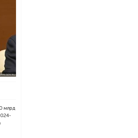
NFIN.GOV.RU
0 млрд
2024-
а