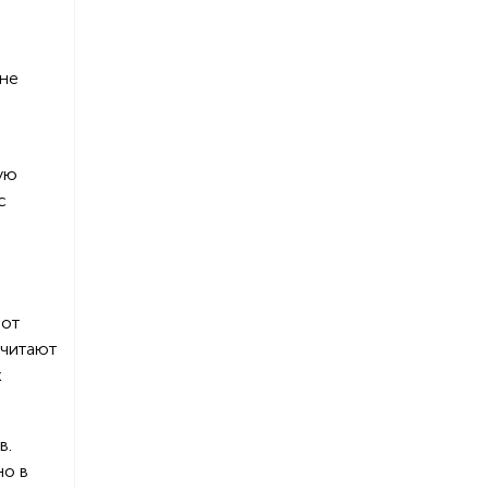
ане
ую
с
 от
считают
х
в.
но в