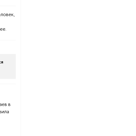
еловек,
ее.
ся
аев в
вила