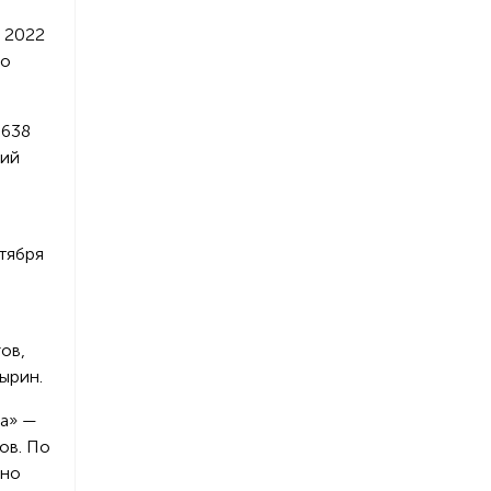
в 2022
во
 638
кий
тября
ов,
ырин.
да» —
ов. По
ено