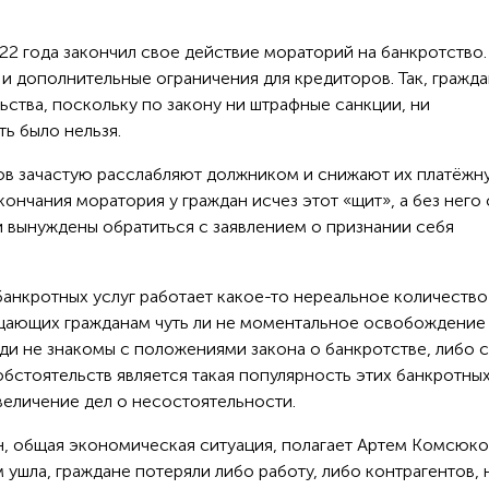
022 года закончил свое действие мораторий на банкротство.
и дополнительные ограничения для кредиторов. Так, гражд
льства, поскольку по закону ни штрафные санкции, ни
ь было нельзя.
ов зачастую расслабляют должником и снижают их платёжн
ончания моратория у граждан исчез этот «щит», а без него 
и вынуждены обратиться с заявлением о признании себя
банкротных услуг работает какое-то нереальное количество
щающих гражданам чуть ли не моментальное освобождение
ди не знакомы с положениями закона о банкротстве, либо 
бстоятельств является такая популярность этих банкротны
величение дел о несостоятельности.
н, общая экономическая ситуация, полагает Артем Комсюко
 ушла, граждане потеряли либо работу, либо контрагентов, 