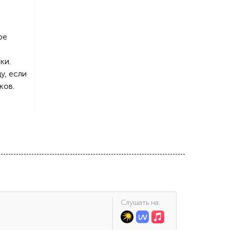
ре
ки.
у, если
ков.
Cлушать на: