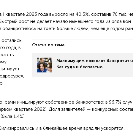
 I квартале 2023 года выросло на 40,3%, составив 76 тыс. ч
быстрый рост не делает начало нынешнего года из ряда вон
м обанкротилось на треть больше людей, чем еще годом ран
] остались
Статья по теме:
о года, в
ротств
Малоимущим позволят банкротить
ому
без суда и бесплатно
 цитирует
едресурс»,
по
ло, сами инициируют собственное банкротство: в 96,7% случ
первом квартале 2022). Доля заявителей — конкурсных соста
(была 1,4%).
билизировались и в ближайшее время вряд ли ускорятся,