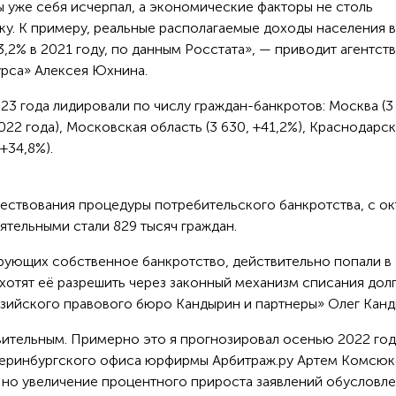
 уже себя исчерпал, а экономические факторы не столь
ку. К примеру, реальные располагаемые доходы населения 
3,2% в 2021 году, по данным Росстата», — приводит агентст
рса» Алексея Юхнина.
23 года лидировали по числу граждан-банкротов: Москва (3
022 года), Московская область (3 630, +41,2%), Краснодарс
 +34,8%).
ществования процедуры потребительского банкротства, с ок
ятельными стали 829 тысяч граждан.
рующих собственное банкротство, действительно попали в
отят её разрешить через законный механизм списания долг
зийского правового бюро Кандырин и партнеры» Олег Канд
ивительным. Примерно это я прогнозировал осенью 2022 го
атеринбургского офиса юрфирмы Арбитраж.ру Артем Комсюк
, но увеличение процентного прироста заявлений обусловл