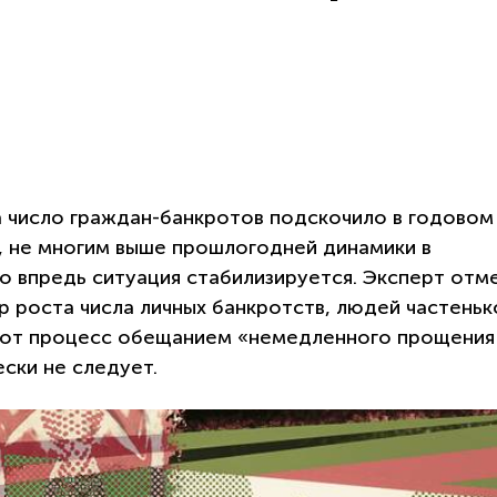
а число граждан-банкротов подскочило в годовом
м, не многим выше прошлогодней динамики в
о впредь ситуация стабилизируется. Эксперт отм
р роста числа личных банкротств, людей частеньк
тот процесс обещанием «немедленного прощения
ески не следует.