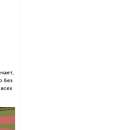
ечает,
о без
 всех