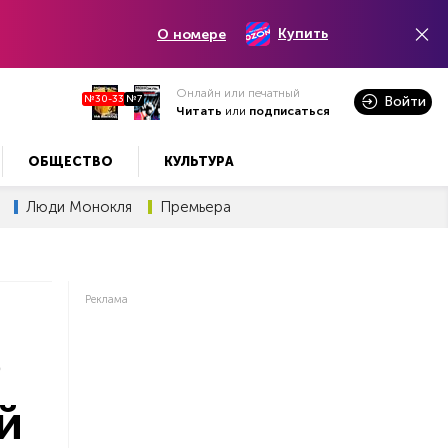
Купить
О номере
Онлайн или печатный
№30-33
№7
Войти
Читать
или
подписаться
ОБЩЕСТВО
КУЛЬТУРА
Люди Монокля
Премьера
Реклама
е
й