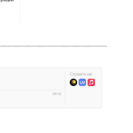
Cлушать на:
38:01