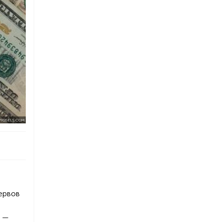
PIQSELS.COM
ервов
, —