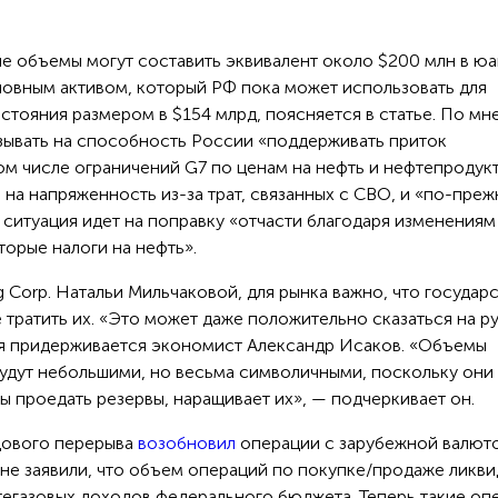
е объемы могут составить эквивалент около $200 млн в юа
новным активом, который РФ пока может использовать для
стояния размером в $154 млрд, поясняется в статье. По м
азывать на способность России «поддерживать приток
ом числе ограничений G7 по ценам на нефть и нефтепродукт
 на напряженность из-за трат, связанных с СВО, и «по-пре
итуация идет на поправку «отчасти благодаря изменениям 
торые налоги на нефть».
 Corp. Натальи Мильчаковой, для рынка важно, что государ
е тратить их. «Это может даже положительно сказаться на р
ия придерживается экономист Александр Исаков. «Объемы
будут небольшими, но весьма символичными, поскольку они
бы проедать резервы, наращивает их», — подчеркивает он.
дового перерыва
возобновил
операции с зарубежной валюто
не заявили, что объем операций по покупке/продаже ликв
фтегазовых доходов федерального бюджета. Теперь такие оп