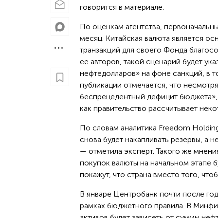
говорится в материале.
По оценкам агентства, первоначальны
месяц. Китайская валюта является ос
транзакций для своего Фонда благосо
ее авторов, такой сценарий будет ук
нефтедолларов» на фоне санкций, в т
публикации отмечается, что несмотря
беспрецедентный дефицит бюджета», с
как правительство рассчитывает неко
По словам аналитика Freedom Holding
снова будет накапливать резервы, а н
— отметила эксперт. Такого же мнен
покупок валюты на начальном этапе 
покажут, что страна вместо того, что
В январе Центробанк почти после го
рамках бюджетного правила. В Минфи
активов будет зависеть от суммы не