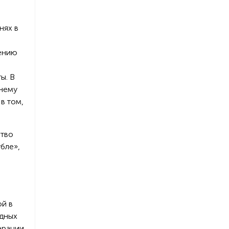
нях в
нению
ы. В
жнему
в том,
ство
убле»,
й в
идных
ерации