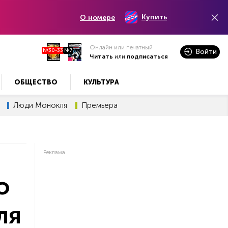
Купить
О номере
Онлайн или печатный
№30-33
№7
Войти
Читать
или
подписаться
ОБЩЕСТВО
КУЛЬТУРА
Люди Монокля
Премьера
Реклама
о
ля