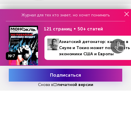
Журнал для тех кто знает, но хочет понимать
ЧИТАЙТЕ ТАКЖЕ
121 страниц
50+ статей
Азиатский детонатор: как крах в
НОВОСТИ ПАРТНЕРОВ
Сеуле и Токио может похоронить
экономики США и Европы
№7
Подписаться
Месяц подписки
Попробовать
бесплатно
Снова в
печатной версии
У кого из миллиардеров были
Итальянские виноград
проблемы с законом
оказались на грани к