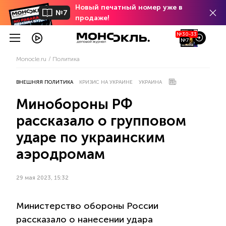
Новый печатный номер уже в
№7
продаже!
№30-33
№7
Monocle.ru
Политика
ВНЕШНЯЯ ПОЛИТИКА
КРИЗИС НА УКРАИНЕ
УКРАИНА
Минобороны РФ
рассказало о групповом
ударе по украинским
аэродромам
29 мая 2023, 15:32
Министерство обороны России
рассказало о нанесении удара