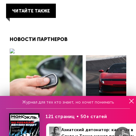
ЧИТАЙТЕ ТАКЖЕ
НОВОСТИ ПАРТНЕРОВ
Журнал для тех кто знает, но хочет понимать
Иммобилайзер в автомобиле:
Возвращение «красног
назначение и принцип работы
Ferrari 849 Testarossa
121 страниц
50+ статей
Азиатский детонатор: как крах в
RAMBLER.RU
VEDOMOSTI.RU