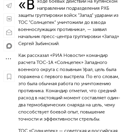
«В
ходе боевых действий на Купянском
направлении подразделения РХБ
защиты группировки войск "Запад" ударами из
ТОС "Солнцепек" уничтожили до взвода
военнослужащих противника», — заявил
начальник пресс-центра группировки «Запад»
Сергей Зыбинский.
Как рассказал «РИА Новости» командир
расчета ТОС-1А «Солнцепек» Западного
военного округа с позывным Урал, цель была
поражена с первого выстрела. По его словам,
это была обычная работа по уничтожению
противника. Командир отметил, что средний
расход в настоящий момент составляет один-
два термобарических снаряда на цель, чему
способствует боевой опыт, повышение
точности и эффективности стрельбы.
ТОС «Солнцепек» — советская и российская