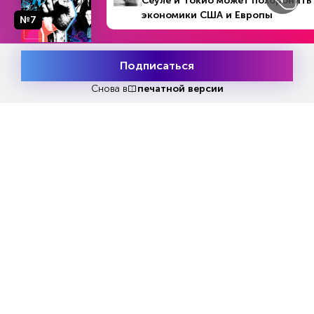
Сеуле и Токио может похоронить
экономики США и Европы
№7
Подписаться
Месяц подписки
Попробовать
бесплатно
Снова в
печатной версии
Еженедельный выпуск №33
Репакеры, на выход