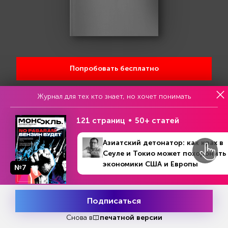
Попробовать бесплатно
Журнал для тех кто знает, но хочет понимать
Читать за 180 руб
121 страниц
50+ статей
Азиатский детонатор: как крах в
Еженедельный анонс свежих
Сеуле и Токио может похоронить
материалов и другие новости
экономики США и Европы
№7
Все самое актуальное с доставкой в ваш электронный
ящик.
Подписаться
Месяц подписки
Попробовать
бесплатно
Снова в
печатной версии