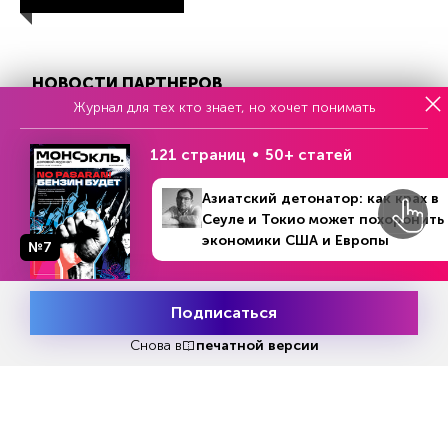
НОВОСТИ ПАРТНЕРОВ
Журнал для тех кто знает, но хочет понимать
121 страниц
50+ статей
Азиатский детонатор: как крах в
Сеуле и Токио может похоронить
экономики США и Европы
№7
Подписаться
Заседание Думы завершилось
Август близко: почему
Месяц подписки
Попробовать
пятикратным «Россия! Путин!
число дефолтов по об
бесплатно
Снова в
печатной версии
Победа!»
VEDOMOSTI.RU
FORBES.RU