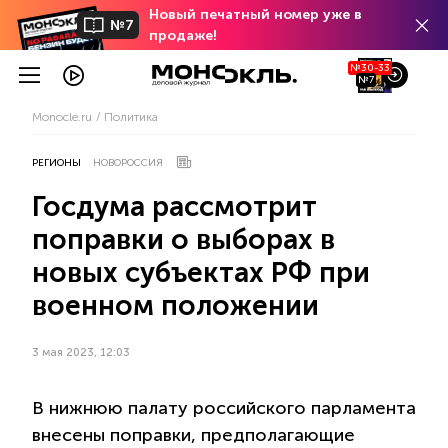
Новый печатный номер уже в
№7
продаже!
№30-33
№7
Monocle.ru
Политика
РЕГИОНЫ
НОВОРОССИЯ
Госдума рассмотрит
поправки о выборах в
новых субъектах РФ при
военном положении
3 мая 2023, 12:03
В нижнюю палату российского парламента
внесены поправки, предполагающие