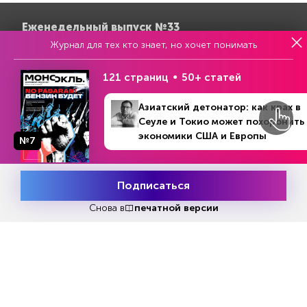
Еженедельный выпуск №33
Репакеры, на выход
Журнал для тех кто знает, но хочет понимать
121 страниц
50+ статей
Азиатский детонатор: как крах в
Сеуле и Токио может похоронить
экономики США и Европы
№7
Подписаться
Месяц подписки
Попробовать
бесплатно
Снова в
печатной версии
Попробовать бесплатно