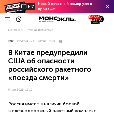
Новый печатный номер уже в
№7
продаже!
№30-33
№7
Monocle.ru
Русская индустрия
ОПК
ВООРУЖЕНИЯ
КИТАЙ
США
В Китае предупредили
США об опасности
российского ракетного
«поезда смерти»
5 мая 2023, 19:10
Россия имеет в наличии боевой
железнодорожный ракетный комплекс